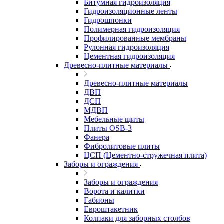
Битумная гидроизоляция
Гидроизоляционные ленты
Гидрошпонки
Полимерная гидроизоляция
Профилированные мембраны
Рулонная гидроизоляция
Цементная гидроизоляция
Древесно-плитные материалы
Древесно-плитные материалы
ДВП
ДСП
МДВП
Мебельные щиты
Плиты OSB-3
Фанера
Фибролитовые плиты
ЦСП (Цементно-стружечная плита)
Заборы и ограждения
Заборы и ограждения
Ворота и калитки
Габионы
Евроштакетник
Колпаки для заборных столбов