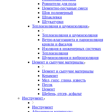
Ровнители для пола
Цементно-песчаные смеси
Шов полимерный
Шпаклевки
Штукатурки
Теплоизоляция и шумоизоляция
Теплоизоляция и шумоизоляция
Ветро-влагозащита и пароизоляция
кровли и фасадов
Изоляция в инженерных системах
Теплоизоляция
Шумоизоляция и виброизоляция
Цемент и сыпучие материалы
Цемент и сыпучие материалы
Керамзит
Мел, гипс, глина, известь
Песок
Цемент
Щебень, отсев, асфальт
Инструмент
Инструмент
Абразивные материалы