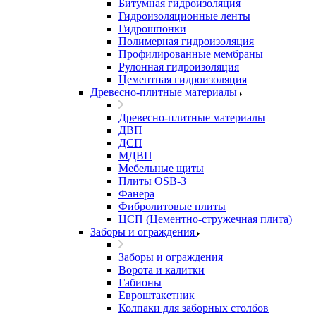
Битумная гидроизоляция
Гидроизоляционные ленты
Гидрошпонки
Полимерная гидроизоляция
Профилированные мембраны
Рулонная гидроизоляция
Цементная гидроизоляция
Древесно-плитные материалы
Древесно-плитные материалы
ДВП
ДСП
МДВП
Мебельные щиты
Плиты OSB-3
Фанера
Фибролитовые плиты
ЦСП (Цементно-стружечная плита)
Заборы и ограждения
Заборы и ограждения
Ворота и калитки
Габионы
Евроштакетник
Колпаки для заборных столбов