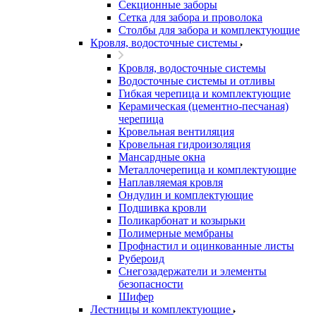
Секционные заборы
Сетка для забора и проволока
Столбы для забора и комплектующие
Кровля, водосточные системы
Кровля, водосточные системы
Водосточные системы и отливы
Гибкая черепица и комплектующие
Керамическая (цементно-песчаная)
черепица
Кровельная вентиляция
Кровельная гидроизоляция
Мансардные окна
Металлочерепица и комплектующие
Наплавляемая кровля
Ондулин и комплектующие
Подшивка кровли
Поликарбонат и козырьки
Полимерные мембраны
Профнастил и оцинкованные листы
Рубероид
Снегозадержатели и элементы
безопасности
Шифер
Лестницы и комплектующие