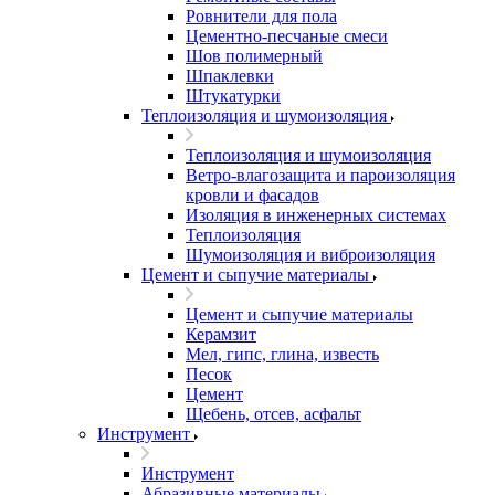
Ровнители для пола
Цементно-песчаные смеси
Шов полимерный
Шпаклевки
Штукатурки
Теплоизоляция и шумоизоляция
Теплоизоляция и шумоизоляция
Ветро-влагозащита и пароизоляция
кровли и фасадов
Изоляция в инженерных системах
Теплоизоляция
Шумоизоляция и виброизоляция
Цемент и сыпучие материалы
Цемент и сыпучие материалы
Керамзит
Мел, гипс, глина, известь
Песок
Цемент
Щебень, отсев, асфальт
Инструмент
Инструмент
Абразивные материалы