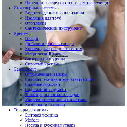
Панели для отделки стен и комплектующие
Инженерные системы
Водоотведение и канализация
Изоляция для труб
Отопление
Сантехнический инструмент
Крепеж
Гвозди
Дюбели и дюбель-гвозди
Крепеж для фасадных систем
Метрический крепеж
Саморезы и шурупы
Скрытый крепеж
Сад и досуг
Ограждения и заборы
Садовая техника и комплектующие
Садовые дорожки
Садовый инструмент
Теплицы, парники и грядки
Уборочная техника и инвентарь
Хозблоки и бытовки
Товары для дома
Бытовая техника
Мебель
Посуда и кухонная утварь