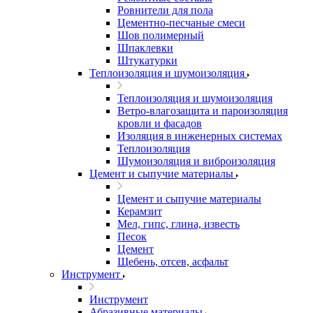
Ровнители для пола
Цементно-песчаные смеси
Шов полимерный
Шпаклевки
Штукатурки
Теплоизоляция и шумоизоляция
Теплоизоляция и шумоизоляция
Ветро-влагозащита и пароизоляция
кровли и фасадов
Изоляция в инженерных системах
Теплоизоляция
Шумоизоляция и виброизоляция
Цемент и сыпучие материалы
Цемент и сыпучие материалы
Керамзит
Мел, гипс, глина, известь
Песок
Цемент
Щебень, отсев, асфальт
Инструмент
Инструмент
Абразивные материалы