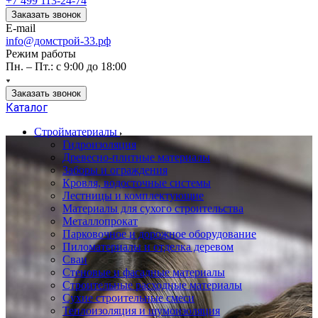
+7 499 113-24-74
Заказать звонок
E-mail
info@домстрой-33.рф
Режим работы
Пн. – Пт.: с 9:00 до 18:00
Заказать звонок
Каталог
Стройматериалы
Гидроизоляция
Древесно-плитные материалы
Заборы и ограждения
Кровля, водосточные системы
Лестницы и комплектующие
Материалы для сухого строительства
Металлопрокат
Парковочное и дорожное оборудование
Пиломатериалы и отделка деревом
Сваи
Стеновые и фасадные материалы
Строительные расходные материалы
Сухие строительные смеси
Теплоизоляция и шумоизоляция