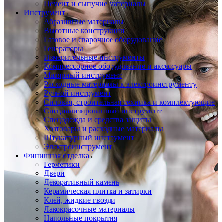
Цемент и сыпучие материалы
Инструмент
Абразивные материалы
Высотные конструкции
Газовое и сварочное оборудование
Генераторы
Измерительные инструменты
Компрессорное оборудование и аксессуары
Малярный инструмент
Расходные материалы к электроинструменту
Ручной инструмент
Силовая, строительная техника и комплектующие
Специализированный инструмент
Спецодежда и средства защиты
Хозтовары и расходные материалы
Штукатурный инструмент
Электроинструмент
Финишная отделка
Герметики
Двери
Декоративный камень
Керамическая плитка и затирки
Клей, жидкие гвозди
Лакокрасочные материалы
Напольные покрытия