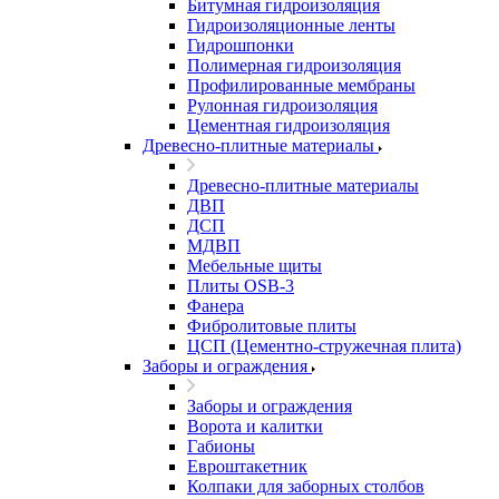
Битумная гидроизоляция
Гидроизоляционные ленты
Гидрошпонки
Полимерная гидроизоляция
Профилированные мембраны
Рулонная гидроизоляция
Цементная гидроизоляция
Древесно-плитные материалы
Древесно-плитные материалы
ДВП
ДСП
МДВП
Мебельные щиты
Плиты OSB-3
Фанера
Фибролитовые плиты
ЦСП (Цементно-стружечная плита)
Заборы и ограждения
Заборы и ограждения
Ворота и калитки
Габионы
Евроштакетник
Колпаки для заборных столбов