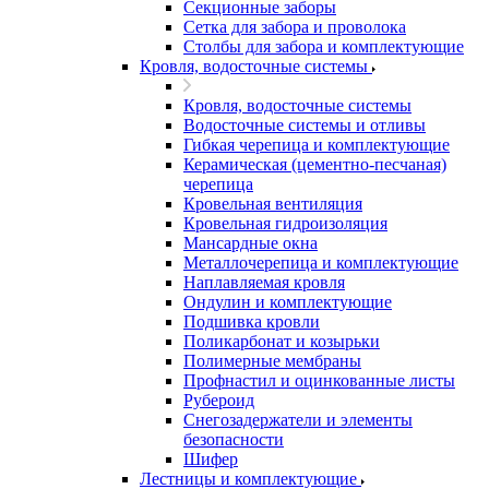
Секционные заборы
Сетка для забора и проволока
Столбы для забора и комплектующие
Кровля, водосточные системы
Кровля, водосточные системы
Водосточные системы и отливы
Гибкая черепица и комплектующие
Керамическая (цементно-песчаная)
черепица
Кровельная вентиляция
Кровельная гидроизоляция
Мансардные окна
Металлочерепица и комплектующие
Наплавляемая кровля
Ондулин и комплектующие
Подшивка кровли
Поликарбонат и козырьки
Полимерные мембраны
Профнастил и оцинкованные листы
Рубероид
Снегозадержатели и элементы
безопасности
Шифер
Лестницы и комплектующие