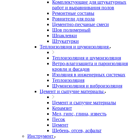
Комплектующие для штукатурных
работ и выравнивания полов
Ремонтные составы
Ровнители для пола
Цементно-песчаные смеси
Шов полимерный
Шпаклевки
Штукатурки
Теплоизоляция и шумоизоляция
Теплоизоляция и шумоизоляция
Ветро-влагозащита и пароизоляция
кровли и фасадов
Изоляция в инженерных системах
Теплоизоляция
Шумоизоляция и виброизоляция
Цемент и сыпучие материалы
Цемент и сыпучие материалы
Керамзит
Мел, гипс, глина, известь
Песок
Цемент
Щебень, отсев, асфальт
Инструмент