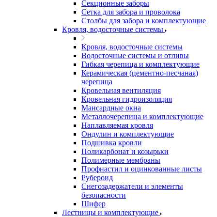
Секционные заборы
Сетка для забора и проволока
Столбы для забора и комплектующие
Кровля, водосточные системы
Кровля, водосточные системы
Водосточные системы и отливы
Гибкая черепица и комплектующие
Керамическая (цементно-песчаная)
черепица
Кровельная вентиляция
Кровельная гидроизоляция
Мансардные окна
Металлочерепица и комплектующие
Наплавляемая кровля
Ондулин и комплектующие
Подшивка кровли
Поликарбонат и козырьки
Полимерные мембраны
Профнастил и оцинкованные листы
Рубероид
Снегозадержатели и элементы
безопасности
Шифер
Лестницы и комплектующие