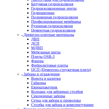
Битумная гидроизоляция
Гидроизоляционные ленты
Гидрошпонки
Полимерная гидроизоляция
Профилированные мембраны
Рулонная гидроизоляция
Цементная гидроизоляция
Древесно-плитные материалы
ДВП
ДСП
МДВП
Мебельные щиты
Плиты OSB-3
Фанера
Фибролитовые плиты
ЦСП (Цементно-стружечная плита)
Заборы и ограждения
Ворота и калитки
Габионы
Евроштакетник
Колпаки для заборных столбов
Секционные заборы
Сетка для забора и проволока
Столбы для забора и комплектующие