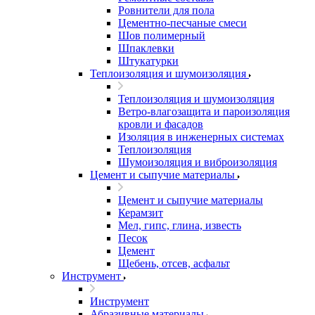
Ровнители для пола
Цементно-песчаные смеси
Шов полимерный
Шпаклевки
Штукатурки
Теплоизоляция и шумоизоляция
Теплоизоляция и шумоизоляция
Ветро-влагозащита и пароизоляция
кровли и фасадов
Изоляция в инженерных системах
Теплоизоляция
Шумоизоляция и виброизоляция
Цемент и сыпучие материалы
Цемент и сыпучие материалы
Керамзит
Мел, гипс, глина, известь
Песок
Цемент
Щебень, отсев, асфальт
Инструмент
Инструмент
Абразивные материалы