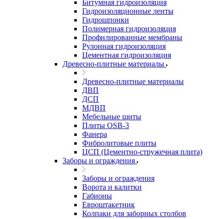
Битумная гидроизоляция
Гидроизоляционные ленты
Гидрошпонки
Полимерная гидроизоляция
Профилированные мембраны
Рулонная гидроизоляция
Цементная гидроизоляция
Древесно-плитные материалы
Древесно-плитные материалы
ДВП
ДСП
МДВП
Мебельные щиты
Плиты OSB-3
Фанера
Фибролитовые плиты
ЦСП (Цементно-стружечная плита)
Заборы и ограждения
Заборы и ограждения
Ворота и калитки
Габионы
Евроштакетник
Колпаки для заборных столбов