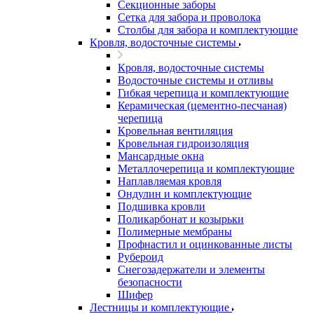
Секционные заборы
Сетка для забора и проволока
Столбы для забора и комплектующие
Кровля, водосточные системы
Кровля, водосточные системы
Водосточные системы и отливы
Гибкая черепица и комплектующие
Керамическая (цементно-песчаная)
черепица
Кровельная вентиляция
Кровельная гидроизоляция
Мансардные окна
Металлочерепица и комплектующие
Наплавляемая кровля
Ондулин и комплектующие
Подшивка кровли
Поликарбонат и козырьки
Полимерные мембраны
Профнастил и оцинкованные листы
Рубероид
Снегозадержатели и элементы
безопасности
Шифер
Лестницы и комплектующие