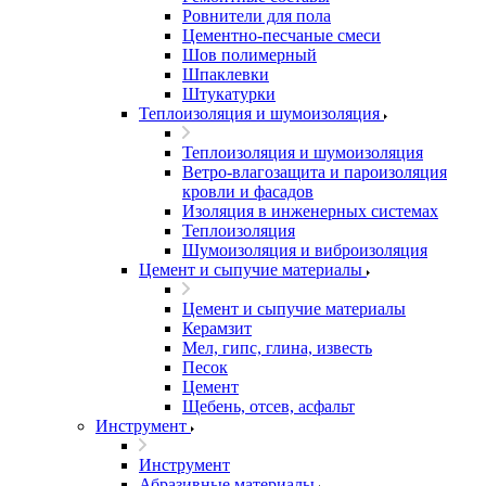
Ровнители для пола
Цементно-песчаные смеси
Шов полимерный
Шпаклевки
Штукатурки
Теплоизоляция и шумоизоляция
Теплоизоляция и шумоизоляция
Ветро-влагозащита и пароизоляция
кровли и фасадов
Изоляция в инженерных системах
Теплоизоляция
Шумоизоляция и виброизоляция
Цемент и сыпучие материалы
Цемент и сыпучие материалы
Керамзит
Мел, гипс, глина, известь
Песок
Цемент
Щебень, отсев, асфальт
Инструмент
Инструмент
Абразивные материалы