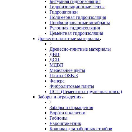
Битумная гидроизоляция
Гидроизоляционные ленты
Гидрошпонки
Полимерная гидроизоляция
Профилированные мембраны
Рулонная гидроизоляция
Цементная гидроизоляция
Древесно-плитные материалы
Древесно-плитные материалы
ДВП
ДСП
МДВП
Мебельные щиты
Плиты OSB-3
Фанера
Фибролитовые плиты
ЦСП (Цементно-стружечная плита)
Заборы и ограждения
Заборы и ограждения
Ворота и калитки
Габионы
Евроштакетник
Колпаки для заборных столбов