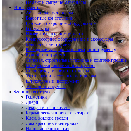
Цемент и сыпучие материалы
Инструмент
Абразивные материалы
Высотные конструкции
Газовое и сварочное оборудование
Генераторы
Измерительные инструменты
Компрессорное оборудование и аксессуары
Малярный инструмент
Расходные материалы к электроинструменту
Ручной инструмент
Силовая, строительная техника и комплектующие
Специализированный инструмент
Спецодежда и средства защиты
Хозтовары и расходные материалы
Штукатурный инструмент
Электроинструмент
Финишная отделка
Герметики
Двери
Декоративный камень
Керамическая плитка и затирки
Клей, жидкие гвозди
Лакокрасочные материалы
Напольные покрытия