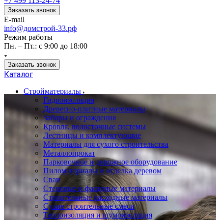
+7 499 113-24-74
Заказать звонок
E-mail
info@домстрой-33.рф
Режим работы
Пн. – Пт.: с 9:00 до 18:00
Заказать звонок
Каталог
Стройматериалы
Гидроизоляция
Древесно-плитные материалы
Заборы и ограждения
Кровля, водосточные системы
Лестницы и комплектующие
Материалы для сухого строительства
Металлопрокат
Парковочное и дорожное оборудование
Пиломатериалы и отделка деревом
Сваи
Стеновые и фасадные материалы
Строительные расходные материалы
Сухие строительные смеси
Теплоизоляция и шумоизоляция