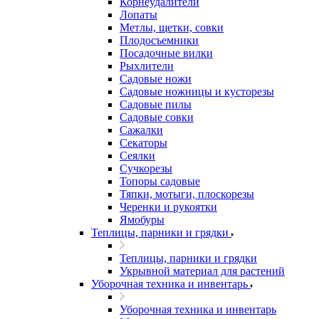
Корнеудалители
Лопаты
Метлы, щетки, совки
Плодосъемники
Посадочные вилки
Рыхлители
Садовые ножи
Садовые ножницы и кусторезы
Садовые пилы
Садовые совки
Сажалки
Секаторы
Сеялки
Сучкорезы
Топоры садовые
Тяпки, мотыги, плоскорезы
Черенки и рукоятки
Ямобуры
Теплицы, парники и грядки
Теплицы, парники и грядки
Укрывной материал для растений
Уборочная техника и инвентарь
Уборочная техника и инвентарь