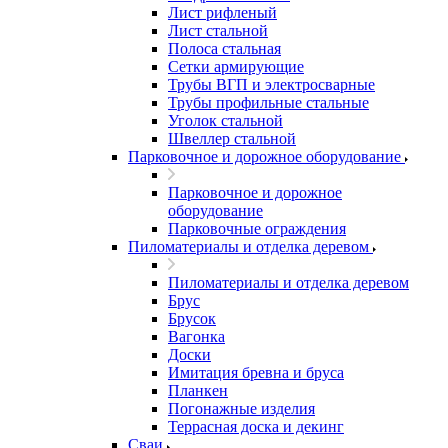
Лист рифленый
Лист стальной
Полоса стальная
Сетки армирующие
Трубы ВГП и электросварные
Трубы профильные стальные
Уголок стальной
Швеллер стальной
Парковочное и дорожное оборудование
Парковочное и дорожное
оборудование
Парковочные ограждения
Пиломатериалы и отделка деревом
Пиломатериалы и отделка деревом
Брус
Брусок
Вагонка
Доски
Имитация бревна и бруса
Планкен
Погонажные изделия
Террасная доска и декинг
Сваи