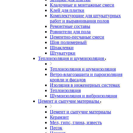
Кладочные и монтажные смеси
Клей для плитки
Комплектующие для штукатурных
работ и выравнивания полов
Ремонтные составы
Ровнители для пола
Цементно-песчаные смеси
Шов полимерный
Шпаклевки
Штукатурки
Теплоизоляция и шумоизоляция
Теплоизоляция и шумоизоляция
Ветро-влагозащита и пароизоляция
кровли и фасадов
Изоляция в инженерных системах
Теплоизоляция
Шумоизоляция и виброизоляция
Цемент и сыпучие материалы
Цемент и сыпучие материалы
Керамзит
Мел, гипс, глина, известь
Песок