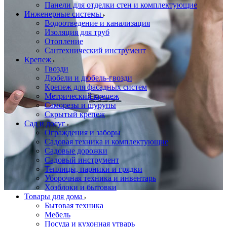
Панели для отделки стен и комплектующие
Инженерные системы
Водоотведение и канализация
Изоляция для труб
Отопление
Сантехнический инструмент
Крепеж
Гвозди
Дюбели и дюбель-гвозди
Крепеж для фасадных систем
Метрический крепеж
Саморезы и шурупы
Скрытый крепеж
Сад и досуг
Ограждения и заборы
Садовая техника и комплектующие
Садовые дорожки
Садовый инструмент
Теплицы, парники и грядки
Уборочная техника и инвентарь
Хозблоки и бытовки
Товары для дома
Бытовая техника
Мебель
Посуда и кухонная утварь