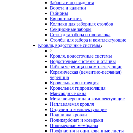
Заборы и ограждения
Ворота и калитки
Габионы
Евроштакетник
Колпаки для заборных столбов
Секционные заборы
Сетка для забора и проволока
Столбы для забора и комплектующие
Кровля, водосточные системы
Кровля, водосточные системы
Водосточные системы и отливы
Гибкая черепица и комплектующие
Керамическая (цементно-песчаная)
черепица
Кровельная вентиляция
Кровельная гидроизоляция
Мансардные окна
Металлочерепица и комплектующие
Наплавляемая кровля
Ондулин и комплектующие
Подшивка кровли
Поликарбонат и козырьки
Полимерные мембраны
Профнастил и оцинкованные листы