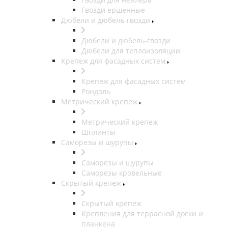
Гвозди ершенные
Дюбели и дюбель-гвозди
Дюбели и дюбель-гвозди
Дюбели для теплоизоляции
Крепеж для фасадных систем
Крепеж для фасадных систем
Рондоль
Метрический крепеж
Метрический крепеж
Шплинты
Саморезы и шурупы
Саморезы и шурупы
Саморезы кровельные
Скрытый крепеж
Скрытый крепеж
Крепления для террасной доски и
планкена