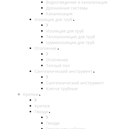
Водоотведение и канализация
Дренажные системы
Канализация
Изоляция для труб
Изоляция для труб
Теплоизоляция для труб
Шумоизоляция для труб
Отопление
Отопление
Теплый пол
Сантехнический инструмент
Сантехнический инструмент
Ключи трубные
Крепеж
Крепеж
Гвозди
Гвозди
Гвозди для нейлера