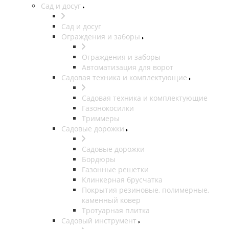
Сад и досуг
Сад и досуг
Ограждения и заборы
Ограждения и заборы
Автоматизация для ворот
Садовая техника и комплектующие
Садовая техника и комплектующие
Газонокосилки
Триммеры
Садовые дорожки
Садовые дорожки
Бордюры
Газонные решетки
Клинкерная брусчатка
Покрытия резиновые, полимерные,
каменный ковер
Тротуарная плитка
Садовый инструмент