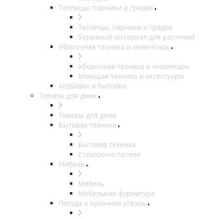
Теплицы, парники и грядки
Теплицы, парники и грядки
Укрывной материал для растений
Уборочная техника и инвентарь
Уборочная техника и инвентарь
Моющая техника и аксессуары
Хозблоки и бытовки
Товары для дома
Товары для дома
Бытовая техника
Бытовая техника
Стеклоочистители
Мебель
Мебель
Мебельная фурнитура
Посуда и кухонная утварь