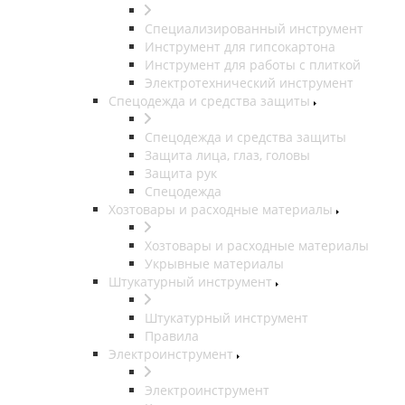
Специализированный инструмент
Инструмент для гипсокартона
Инструмент для работы с плиткой
Электротехнический инструмент
Спецодежда и средства защиты
Спецодежда и средства защиты
Защита лица, глаз, головы
Защита рук
Спецодежда
Хозтовары и расходные материалы
Хозтовары и расходные материалы
Укрывные материалы
Штукатурный инструмент
Штукатурный инструмент
Правила
Электроинструмент
Электроинструмент