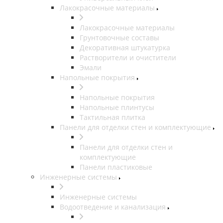
Лакокрасочные материалы
Лакокрасочные материалы
Грунтовочные составы
Декоративная штукатурка
Растворители и очистители
Эмали
Напольные покрытия
Напольные покрытия
Напольные плинтусы
Тактильная плитка
Панели для отделки стен и комплектующие
Панели для отделки стен и
комплектующие
Панели пластиковые
Инженерные системы
Инженерные системы
Водоотведение и канализация