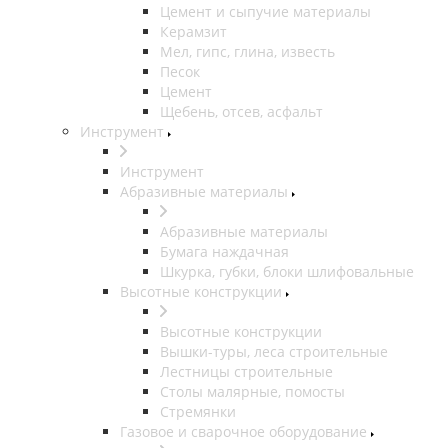
Цемент и сыпучие материалы
Керамзит
Мел, гипс, глина, известь
Песок
Цемент
Щебень, отсев, асфальт
Инструмент
Инструмент
Абразивные материалы
Абразивные материалы
Бумага наждачная
Шкурка, губки, блоки шлифовальные
Высотные конструкции
Высотные конструкции
Вышки-туры, леса строительные
Лестницы строительные
Столы малярные, помосты
Стремянки
Газовое и сварочное оборудование