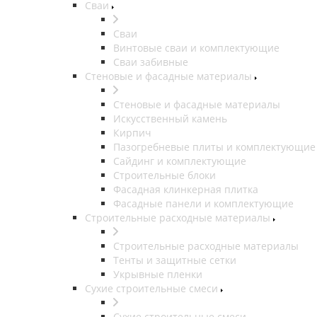
Сваи
Сваи
Винтовые сваи и комплектующие
Сваи забивные
Стеновые и фасадные материалы
Стеновые и фасадные материалы
Искусственный камень
Кирпич
Пазогребневые плиты и комплектующие
Сайдинг и комплектующие
Строительные блоки
Фасадная клинкерная плитка
Фасадные панели и комплектующие
Строительные расходные материалы
Строительные расходные материалы
Тенты и защитные сетки
Укрывные пленки
Сухие строительные смеси
Сухие строительные смеси