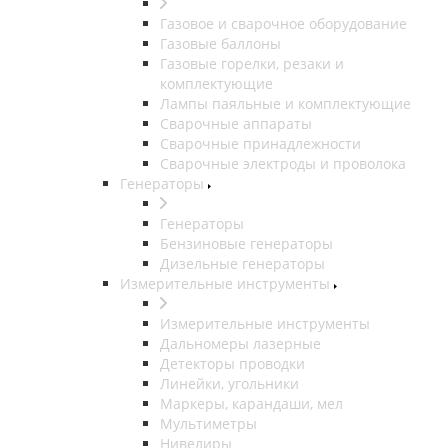
Газовое и сварочное оборудование
Газовые баллоны
Газовые горелки, резаки и
комплектующие
Лампы паяльные и комплектующие
Сварочные аппараты
Сварочные принадлежности
Сварочные электроды и проволока
Генераторы
Генераторы
Бензиновые генераторы
Дизельные генераторы
Измерительные инструменты
Измерительные инструменты
Дальномеры лазерные
Детекторы проводки
Линейки, угольники
Маркеры, карандаши, мел
Мультиметры
Нивелиры