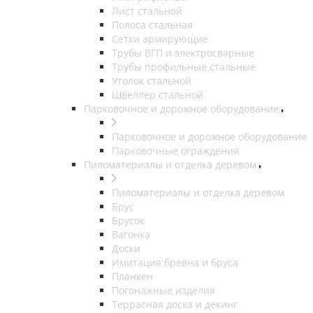
Лист стальной
Полоса стальная
Сетки армирующие
Трубы ВГП и электросварные
Трубы профильные стальные
Уголок стальной
Швеллер стальной
Парковочное и дорожное оборудование
Парковочное и дорожное оборудование
Парковочные ограждения
Пиломатериалы и отделка деревом
Пиломатериалы и отделка деревом
Брус
Брусок
Вагонка
Доски
Имитация бревна и бруса
Планкен
Погонажные изделия
Террасная доска и декинг