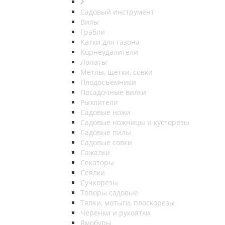
Садовый инструмент
Вилы
Грабли
Катки для газона
Корнеудалители
Лопаты
Метлы, щетки, совки
Плодосъемники
Посадочные вилки
Рыхлители
Садовые ножи
Садовые ножницы и кусторезы
Садовые пилы
Садовые совки
Сажалки
Секаторы
Сеялки
Сучкорезы
Топоры садовые
Тяпки, мотыги, плоскорезы
Черенки и рукоятки
Ямобуры