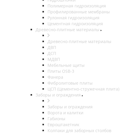
Полимерная гидроизоляция
Профилированные мембраны
Рулонная гидроизоляция
Цементная гидроизоляция
Древесно-плитные материалы
Древесно-плитные материалы
ДВП
ДСП
МДВП
Мебельные щиты
Плиты OSB-3
Фанера
Фибролитовые плиты
ЦСП (Цементно-стружечная плита)
Заборы и ограждения
Заборы и ограждения
Ворота и калитки
Габионы
Евроштакетник
Колпаки для заборных столбов