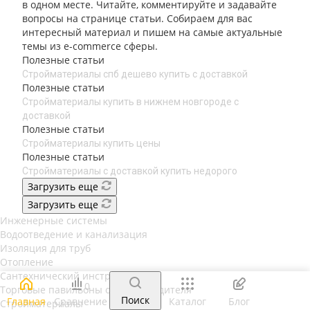
в одном месте. Читайте, комментируйте и задавайте
вопросы на странице статьи. Собираем для вас
интересный материал и пишем на самые актуальные
темы из e-commerce сферы.
Полезные статьи
Стройматериалы спб дешево купить с доставкой
Полезные статьи
Стройматериалы купить в нижнем новгороде с
доставкой
Полезные статьи
Стройматериалы купить цены
Полезные статьи
Стройматериалы с доставкой купить недорого
Загрузить еще
Загрузить еще
Инженерные системы
Водоотведение и канализация
Изоляция для труб
Отопление
Сантехнический инструмент
0
Торговые павильоны от производителя
Поиск
Главная
Сравнение
Каталог
Блог
Стройматериалы