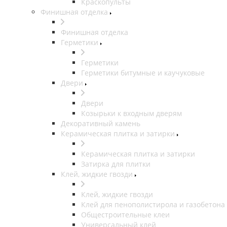
Краскопульты
Финишная отделка
Финишная отделка
Герметики
Герметики
Герметики битумные и каучуковые
Двери
Двери
Козырьки к входным дверям
Декоративный камень
Керамическая плитка и затирки
Керамическая плитка и затирки
Затирка для плитки
Клей, жидкие гвозди
Клей, жидкие гвозди
Клей для пенополистирола и газобетона
Общестроительные клеи
Универсальный клей