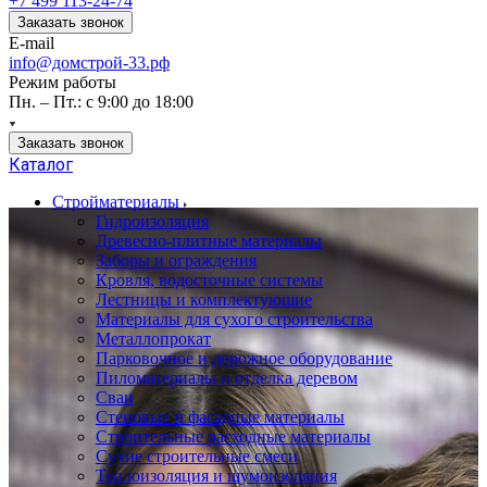
+7 499 113-24-74
Заказать звонок
E-mail
info@домстрой-33.рф
Режим работы
Пн. – Пт.: с 9:00 до 18:00
Заказать звонок
Каталог
Стройматериалы
Гидроизоляция
Древесно-плитные материалы
Заборы и ограждения
Кровля, водосточные системы
Лестницы и комплектующие
Материалы для сухого строительства
Металлопрокат
Парковочное и дорожное оборудование
Пиломатериалы и отделка деревом
Сваи
Стеновые и фасадные материалы
Строительные расходные материалы
Сухие строительные смеси
Теплоизоляция и шумоизоляция