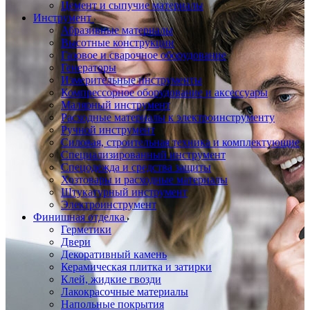
Цемент и сыпучие материалы
Инструмент
Абразивные материалы
Высотные конструкции
Газовое и сварочное оборудование
Генераторы
Измерительные инструменты
Компрессорное оборудование и аксессуары
Малярный инструмент
Расходные материалы к электроинструменту
Ручной инструмент
Силовая, строительная техника и комплектующие
Специализированный инструмент
Спецодежда и средства защиты
Хозтовары и расходные материалы
Штукатурный инструмент
Электроинструмент
Финишная отделка
Герметики
Двери
Декоративный камень
Керамическая плитка и затирки
Клей, жидкие гвозди
Лакокрасочные материалы
Напольные покрытия