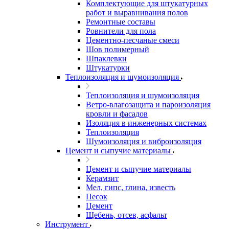
Комплектующие для штукатурных
работ и выравнивания полов
Ремонтные составы
Ровнители для пола
Цементно-песчаные смеси
Шов полимерный
Шпаклевки
Штукатурки
Теплоизоляция и шумоизоляция
Теплоизоляция и шумоизоляция
Ветро-влагозащита и пароизоляция
кровли и фасадов
Изоляция в инженерных системах
Теплоизоляция
Шумоизоляция и виброизоляция
Цемент и сыпучие материалы
Цемент и сыпучие материалы
Керамзит
Мел, гипс, глина, известь
Песок
Цемент
Щебень, отсев, асфальт
Инструмент