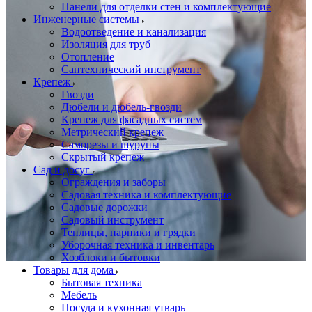
Панели для отделки стен и комплектующие
Инженерные системы
Водоотведение и канализация
Изоляция для труб
Отопление
Сантехнический инструмент
Крепеж
Гвозди
Дюбели и дюбель-гвозди
Крепеж для фасадных систем
Метрический крепеж
Саморезы и шурупы
Скрытый крепеж
Сад и досуг
Ограждения и заборы
Садовая техника и комплектующие
Садовые дорожки
Садовый инструмент
Теплицы, парники и грядки
Уборочная техника и инвентарь
Хозблоки и бытовки
Товары для дома
Бытовая техника
Мебель
Посуда и кухонная утварь