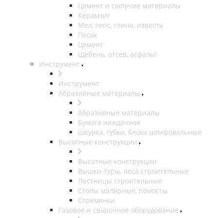
Цемент и сыпучие материалы
Керамзит
Мел, гипс, глина, известь
Песок
Цемент
Щебень, отсев, асфальт
Инструмент
Инструмент
Абразивные материалы
Абразивные материалы
Бумага наждачная
Шкурка, губки, блоки шлифовальные
Высотные конструкции
Высотные конструкции
Вышки-туры, леса строительные
Лестницы строительные
Столы малярные, помосты
Стремянки
Газовое и сварочное оборудование