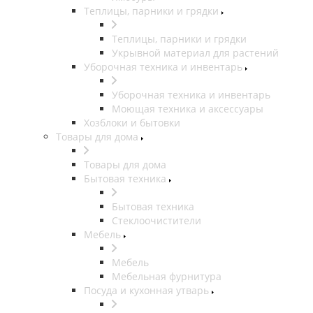
Теплицы, парники и грядки
Теплицы, парники и грядки
Укрывной материал для растений
Уборочная техника и инвентарь
Уборочная техника и инвентарь
Моющая техника и аксессуары
Хозблоки и бытовки
Товары для дома
Товары для дома
Бытовая техника
Бытовая техника
Стеклоочистители
Мебель
Мебель
Мебельная фурнитура
Посуда и кухонная утварь