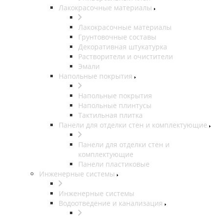
Лакокрасочные материалы
Лакокрасочные материалы
Грунтовочные составы
Декоративная штукатурка
Растворители и очистители
Эмали
Напольные покрытия
Напольные покрытия
Напольные плинтусы
Тактильная плитка
Панели для отделки стен и комплектующие
Панели для отделки стен и
комплектующие
Панели пластиковые
Инженерные системы
Инженерные системы
Водоотведение и канализация