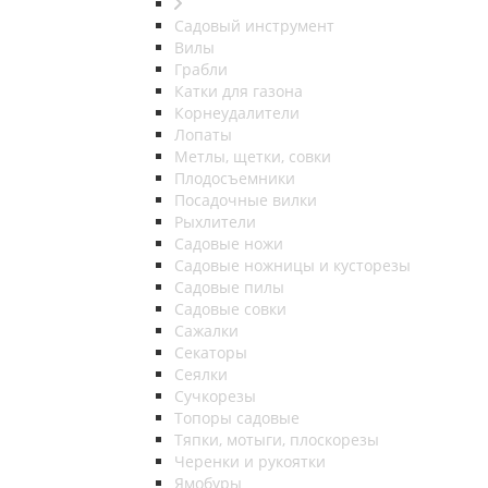
Садовый инструмент
Вилы
Грабли
Катки для газона
Корнеудалители
Лопаты
Метлы, щетки, совки
Плодосъемники
Посадочные вилки
Рыхлители
Садовые ножи
Садовые ножницы и кусторезы
Садовые пилы
Садовые совки
Сажалки
Секаторы
Сеялки
Сучкорезы
Топоры садовые
Тяпки, мотыги, плоскорезы
Черенки и рукоятки
Ямобуры