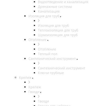
Водоотведение и канализация
Дренажные системы
Канализация
Изоляция для труб
Изоляция для труб
Теплоизоляция для труб
Шумоизоляция для труб
Отопление
Отопление
Теплый пол
Сантехнический инструмент
Сантехнический инструмент
Ключи трубные
Крепеж
Крепеж
Гвозди
Гвозди
Гвозди для нейлера