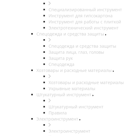
Специализированный инструмент
Инструмент для гипсокартона
Инструмент для работы с плиткой
Электротехнический инструмент
Спецодежда и средства защиты
Спецодежда и средства защиты
Защита лица, глаз, головы
Защита рук
Спецодежда
Хозтовары и расходные материалы
Хозтовары и расходные материалы
Укрывные материалы
Штукатурный инструмент
Штукатурный инструмент
Правила
Электроинструмент
Электроинструмент