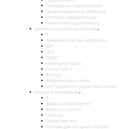
Полимерная гидроизоляция
Профилированные мембраны
Рулонная гидроизоляция
Цементная гидроизоляция
Древесно-плитные материалы
Древесно-плитные материалы
ДВП
ДСП
МДВП
Мебельные щиты
Плиты OSB-3
Фанера
Фибролитовые плиты
ЦСП (Цементно-стружечная плита)
Заборы и ограждения
Заборы и ограждения
Ворота и калитки
Габионы
Евроштакетник
Колпаки для заборных столбов