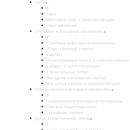
Сваи
Сваи
Винтовые сваи и комплектующие
Сваи забивные
Стеновые и фасадные материалы
Стеновые и фасадные материалы
Искусственный камень
Кирпич
Пазогребневые плиты и комплектующие
Сайдинг и комплектующие
Строительные блоки
Фасадная клинкерная плитка
Фасадные панели и комплектующие
Строительные расходные материалы
Строительные расходные материалы
Тенты и защитные сетки
Укрывные пленки
Сухие строительные смеси
Сухие строительные смеси