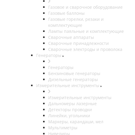
Газовое и сварочное оборудование
Газовые баллоны
Газовые горелки, резаки и
комплектующие
Лампы паяльные и комплектующие
Сварочные аппараты
Сварочные принадлежности
Сварочные электроды и проволока
Генераторы
Генераторы
Бензиновые генераторы
Дизельные генераторы
Измерительные инструменты
Измерительные инструменты
Дальномеры лазерные
Детекторы проводки
Линейки, угольники
Маркеры, карандаши, мел
Мультиметры
Нивелиры