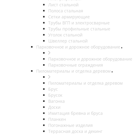
Лист стальной
Полоса стальная
Сетки армирующие
Трубы ВГП и электросварные
Трубы профильные стальные
Уголок стальной
Швеллер стальной
Парковочное и дорожное оборудование
Парковочное и дорожное оборудование
Парковочные ограждения
Пиломатериалы и отделка деревом
Пиломатериалы и отделка деревом
Брус
Брусок
Вагонка
Доски
Имитация бревна и бруса
Планкен
Погонажные изделия
Террасная доска и декинг