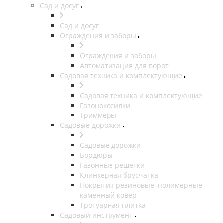
Сад и досуг
Сад и досуг
Ограждения и заборы
Ограждения и заборы
Автоматизация для ворот
Садовая техника и комплектующие
Садовая техника и комплектующие
Газонокосилки
Триммеры
Садовые дорожки
Садовые дорожки
Бордюры
Газонные решетки
Клинкерная брусчатка
Покрытия резиновые, полимерные,
каменный ковер
Тротуарная плитка
Садовый инструмент