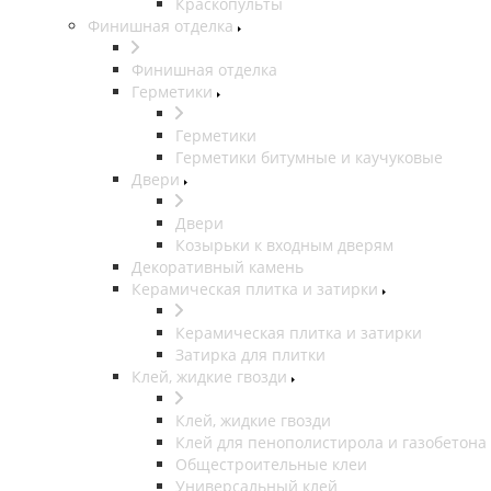
Краскопульты
Финишная отделка
Финишная отделка
Герметики
Герметики
Герметики битумные и каучуковые
Двери
Двери
Козырьки к входным дверям
Декоративный камень
Керамическая плитка и затирки
Керамическая плитка и затирки
Затирка для плитки
Клей, жидкие гвозди
Клей, жидкие гвозди
Клей для пенополистирола и газобетона
Общестроительные клеи
Универсальный клей