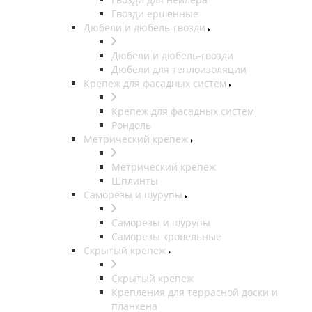
Гвозди ершенные
Дюбели и дюбель-гвозди
Дюбели и дюбель-гвозди
Дюбели для теплоизоляции
Крепеж для фасадных систем
Крепеж для фасадных систем
Рондоль
Метрический крепеж
Метрический крепеж
Шплинты
Саморезы и шурупы
Саморезы и шурупы
Саморезы кровельные
Скрытый крепеж
Скрытый крепеж
Крепления для террасной доски и
планкена