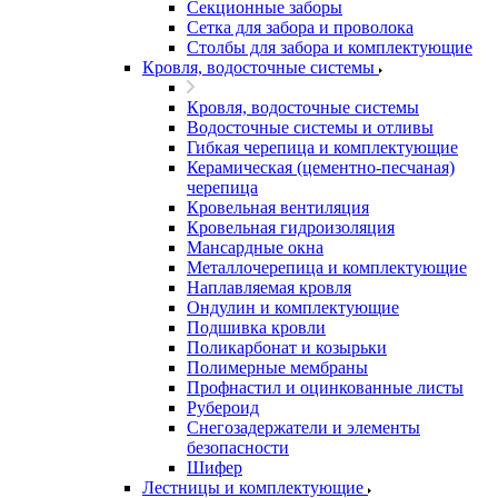
Секционные заборы
Сетка для забора и проволока
Столбы для забора и комплектующие
Кровля, водосточные системы
Кровля, водосточные системы
Водосточные системы и отливы
Гибкая черепица и комплектующие
Керамическая (цементно-песчаная)
черепица
Кровельная вентиляция
Кровельная гидроизоляция
Мансардные окна
Металлочерепица и комплектующие
Наплавляемая кровля
Ондулин и комплектующие
Подшивка кровли
Поликарбонат и козырьки
Полимерные мембраны
Профнастил и оцинкованные листы
Рубероид
Снегозадержатели и элементы
безопасности
Шифер
Лестницы и комплектующие