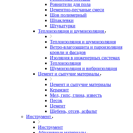
Ровнители для пола
Цементно-песчаные смеси
Шов полимерный
Шпаклевки
Штукатурки
Теплоизоляция и шумоизоляция
Теплоизоляция и шумоизоляция
Ветро-влагозащита и пароизоляция
кровли и фасадов
Изоляция в инженерных системах
Теплоизоляция
Шумоизоляция и виброизоляция
Цемент и сыпучие материалы
Цемент и сыпучие материалы
Керамзит
Мел, гипс, глина, известь
Песок
Цемент
Щебень, отсев, асфальт
Инструмент
Инструмент
Абразивные материалы