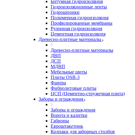
Битумная гидроизоляция
Гидроизоляционные ленты
Гидрошпонки
Полимерная гидроизоляция
Профилированные мембраны
Рулонная гидроизоляция
Цементная гидроизоляция
Древесно-плитные материалы
Древесно-плитные материалы
ДВП
ДСП
МДВП
Мебельные щиты
Плиты OSB-3
Фанера
Фибролитовые плиты
ЦСП (Цементно-стружечная плита)
Заборы и ограждения
Заборы и ограждения
Ворота и калитки
Габионы
Евроштакетник
Колпаки для заборных столбов