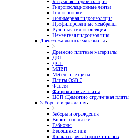
Битумная гидроизоляция
Гидроизоляционные ленты
Гидрошпонки
Полимерная гидроизоляция
Профилированные мембраны
Рулонная гидроизоляция
Цементная гидроизоляция
Древесно-плитные материалы
Древесно-плитные материалы
ДВП
ДСП
МДВП
Мебельные щиты
Плиты OSB-3
Фанера
Фибролитовые плиты
ЦСП (Цементно-стружечная плита)
Заборы и ограждения
Заборы и ограждения
Ворота и калитки
Габионы
Евроштакетник
Колпаки для заборных столбов