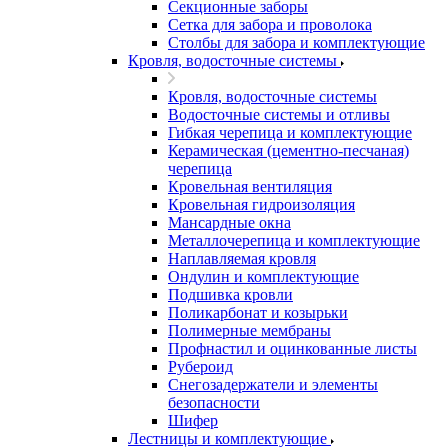
Секционные заборы
Сетка для забора и проволока
Столбы для забора и комплектующие
Кровля, водосточные системы
Кровля, водосточные системы
Водосточные системы и отливы
Гибкая черепица и комплектующие
Керамическая (цементно-песчаная)
черепица
Кровельная вентиляция
Кровельная гидроизоляция
Мансардные окна
Металлочерепица и комплектующие
Наплавляемая кровля
Ондулин и комплектующие
Подшивка кровли
Поликарбонат и козырьки
Полимерные мембраны
Профнастил и оцинкованные листы
Рубероид
Снегозадержатели и элементы
безопасности
Шифер
Лестницы и комплектующие