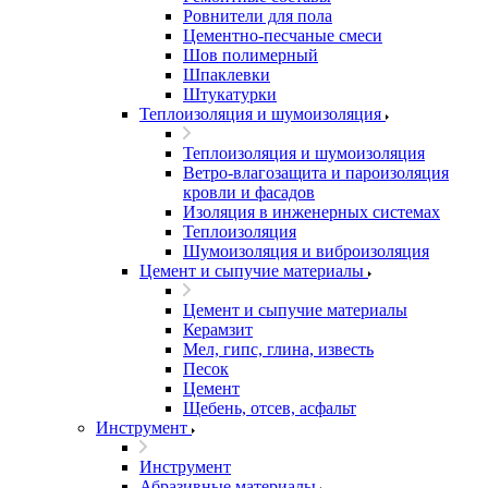
Ровнители для пола
Цементно-песчаные смеси
Шов полимерный
Шпаклевки
Штукатурки
Теплоизоляция и шумоизоляция
Теплоизоляция и шумоизоляция
Ветро-влагозащита и пароизоляция
кровли и фасадов
Изоляция в инженерных системах
Теплоизоляция
Шумоизоляция и виброизоляция
Цемент и сыпучие материалы
Цемент и сыпучие материалы
Керамзит
Мел, гипс, глина, известь
Песок
Цемент
Щебень, отсев, асфальт
Инструмент
Инструмент
Абразивные материалы