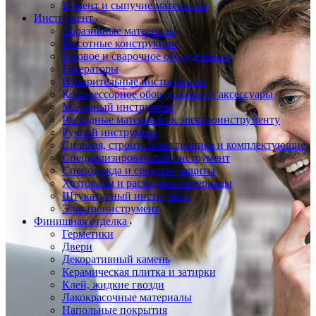
Цемент и сыпучие материалы
Инструмент
Абразивные материалы
Высотные конструкции
Газовое и сварочное оборудование
Генераторы
Измерительные инструменты
Компрессорное оборудование и аксессуары
Малярный инструмент
Расходные материалы к электроинструменту
Ручной инструмент
Силовая, строительная техника и комплектующие
Специализированный инструмент
Спецодежда и средства защиты
Хозтовары и расходные материалы
Штукатурный инструмент
Электроинструмент
Финишная отделка
Герметики
Двери
Декоративный камень
Керамическая плитка и затирки
Клей, жидкие гвозди
Лакокрасочные материалы
Напольные покрытия