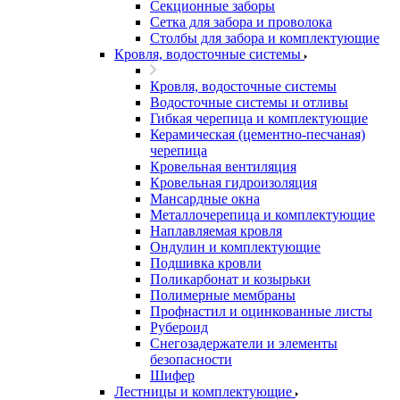
Секционные заборы
Сетка для забора и проволока
Столбы для забора и комплектующие
Кровля, водосточные системы
Кровля, водосточные системы
Водосточные системы и отливы
Гибкая черепица и комплектующие
Керамическая (цементно-песчаная)
черепица
Кровельная вентиляция
Кровельная гидроизоляция
Мансардные окна
Металлочерепица и комплектующие
Наплавляемая кровля
Ондулин и комплектующие
Подшивка кровли
Поликарбонат и козырьки
Полимерные мембраны
Профнастил и оцинкованные листы
Рубероид
Снегозадержатели и элементы
безопасности
Шифер
Лестницы и комплектующие