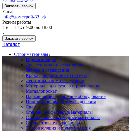
+7 499 113-24-74
Заказать звонок
E-mail
info@домстрой-33.рф
Режим работы
Пн. – Пт.: с 9:00 до 18:00
Заказать звонок
Каталог
Стройматериалы
Гидроизоляция
Древесно-плитные материалы
Заборы и ограждения
Кровля, водосточные системы
Лестницы и комплектующие
Материалы для сухого строительства
Металлопрокат
Парковочное и дорожное оборудование
Пиломатериалы и отделка деревом
Сваи
Стеновые и фасадные материалы
Строительные расходные материалы
Сухие строительные смеси
Теплоизоляция и шумоизоляция