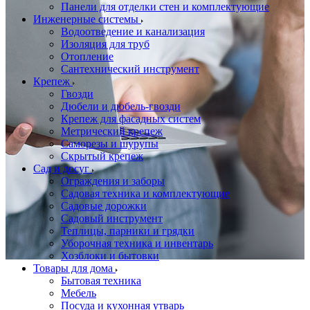
Панели для отделки стен и комплектующие
Инженерные системы
Водоотведение и канализация
Изоляция для труб
Отопление
Сантехнический инструмент
Крепеж
Гвозди
Дюбели и дюбель-гвозди
Крепеж для фасадных систем
Метрический крепеж
Саморезы и шурупы
Скрытый крепеж
Сад и досуг
Ограждения и заборы
Садовая техника и комплектующие
Садовые дорожки
Садовый инструмент
Теплицы, парники и грядки
Уборочная техника и инвентарь
Хозблоки и бытовки
Товары для дома
Бытовая техника
Мебель
Посуда и кухонная утварь