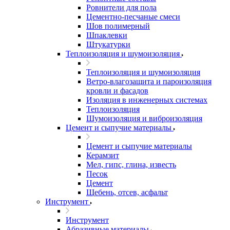
Ровнители для пола
Цементно-песчаные смеси
Шов полимерный
Шпаклевки
Штукатурки
Теплоизоляция и шумоизоляция
Теплоизоляция и шумоизоляция
Ветро-влагозащита и пароизоляция
кровли и фасадов
Изоляция в инженерных системах
Теплоизоляция
Шумоизоляция и виброизоляция
Цемент и сыпучие материалы
Цемент и сыпучие материалы
Керамзит
Мел, гипс, глина, известь
Песок
Цемент
Щебень, отсев, асфальт
Инструмент
Инструмент
Абразивные материалы