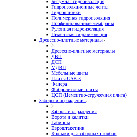
Битумная гидроизоляция
Гидроизоляционные ленты
Гидрошпонки
Полимерная гидроизоляция
Профилированные мембраны
Рулонная гидроизоляция
Цементная гидроизоляция
Древесно-плитные материалы
Древесно-плитные материалы
ДВП
ДСП
МДВП
Мебельные щиты
Плиты OSB-3
Фанера
Фибролитовые плиты
ЦСП (Цементно-стружечная плита)
Заборы и ограждения
Заборы и ограждения
Ворота и калитки
Габионы
Евроштакетник
Колпаки для заборных столбов