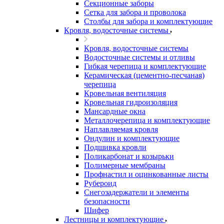
Секционные заборы
Сетка для забора и проволока
Столбы для забора и комплектующие
Кровля, водосточные системы
Кровля, водосточные системы
Водосточные системы и отливы
Гибкая черепица и комплектующие
Керамическая (цементно-песчаная)
черепица
Кровельная вентиляция
Кровельная гидроизоляция
Мансардные окна
Металлочерепица и комплектующие
Наплавляемая кровля
Ондулин и комплектующие
Подшивка кровли
Поликарбонат и козырьки
Полимерные мембраны
Профнастил и оцинкованные листы
Рубероид
Снегозадержатели и элементы
безопасности
Шифер
Лестницы и комплектующие