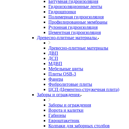
Битумная гидроизоляция
Гидроизоляционные ленты
Гидрошпонки
Полимерная гидроизоляция
Профилированные мембраны
Рулонная гидроизоляция
Цементная гидроизоляция
Древесно-плитные материалы
Древесно-плитные материалы
ДВП
ДСП
МДВП
Мебельные щиты
Плиты OSB-3
Фанера
Фибролитовые плиты
ЦСП (Цементно-стружечная плита)
Заборы и ограждения
Заборы и ограждения
Ворота и калитки
Габионы
Евроштакетник
Колпаки для заборных столбов