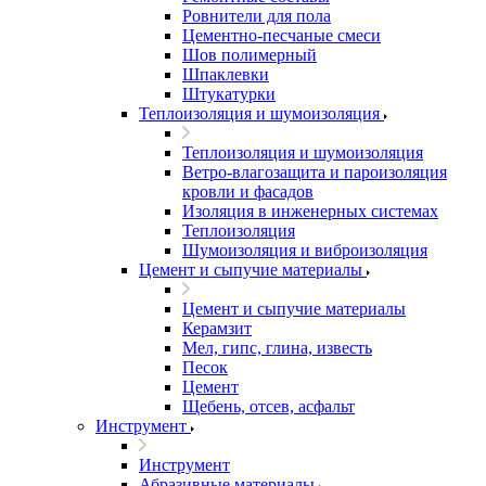
Ровнители для пола
Цементно-песчаные смеси
Шов полимерный
Шпаклевки
Штукатурки
Теплоизоляция и шумоизоляция
Теплоизоляция и шумоизоляция
Ветро-влагозащита и пароизоляция
кровли и фасадов
Изоляция в инженерных системах
Теплоизоляция
Шумоизоляция и виброизоляция
Цемент и сыпучие материалы
Цемент и сыпучие материалы
Керамзит
Мел, гипс, глина, известь
Песок
Цемент
Щебень, отсев, асфальт
Инструмент
Инструмент
Абразивные материалы