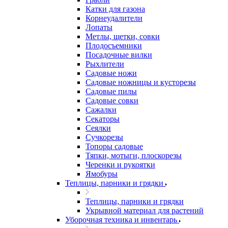
Катки для газона
Корнеудалители
Лопаты
Метлы, щетки, совки
Плодосъемники
Посадочные вилки
Рыхлители
Садовые ножи
Садовые ножницы и кусторезы
Садовые пилы
Садовые совки
Сажалки
Секаторы
Сеялки
Сучкорезы
Топоры садовые
Тяпки, мотыги, плоскорезы
Черенки и рукоятки
Ямобуры
Теплицы, парники и грядки
Теплицы, парники и грядки
Укрывной материал для растений
Уборочная техника и инвентарь