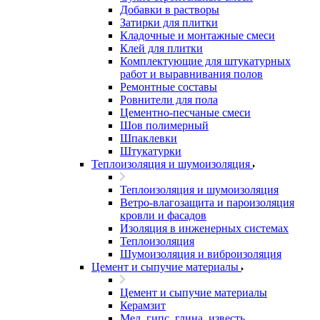
Добавки в растворы
Затирки для плитки
Кладочные и монтажные смеси
Клей для плитки
Комплектующие для штукатурных
работ и выравнивания полов
Ремонтные составы
Ровнители для пола
Цементно-песчаные смеси
Шов полимерный
Шпаклевки
Штукатурки
Теплоизоляция и шумоизоляция
Теплоизоляция и шумоизоляция
Ветро-влагозащита и пароизоляция
кровли и фасадов
Изоляция в инженерных системах
Теплоизоляция
Шумоизоляция и виброизоляция
Цемент и сыпучие материалы
Цемент и сыпучие материалы
Керамзит
Мел, гипс, глина, известь