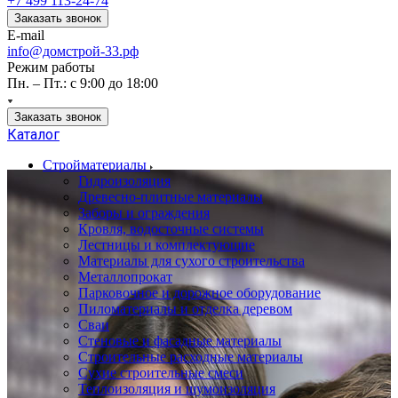
+7 499 113-24-74
Заказать звонок
E-mail
info@домстрой-33.рф
Режим работы
Пн. – Пт.: с 9:00 до 18:00
Заказать звонок
Каталог
Стройматериалы
Гидроизоляция
Древесно-плитные материалы
Заборы и ограждения
Кровля, водосточные системы
Лестницы и комплектующие
Материалы для сухого строительства
Металлопрокат
Парковочное и дорожное оборудование
Пиломатериалы и отделка деревом
Сваи
Стеновые и фасадные материалы
Строительные расходные материалы
Сухие строительные смеси
Теплоизоляция и шумоизоляция