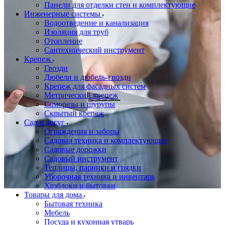
Панели для отделки стен и комплектующие
Инженерные системы
Водоотведение и канализация
Изоляция для труб
Отопление
Сантехнический инструмент
Крепеж
Гвозди
Дюбели и дюбель-гвозди
Крепеж для фасадных систем
Метрический крепеж
Саморезы и шурупы
Скрытый крепеж
Сад и досуг
Ограждения и заборы
Садовая техника и комплектующие
Садовые дорожки
Садовый инструмент
Теплицы, парники и грядки
Уборочная техника и инвентарь
Хозблоки и бытовки
Товары для дома
Бытовая техника
Мебель
Посуда и кухонная утварь