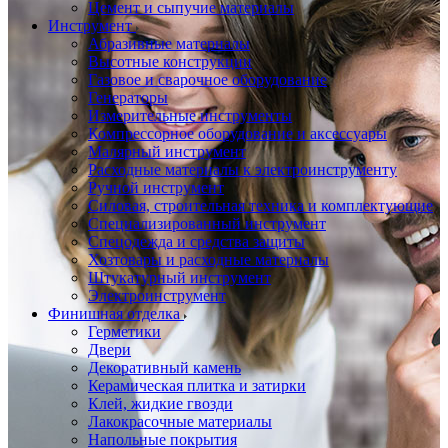
Цемент и сыпучие материалы
Инструмент
Абразивные материалы
Высотные конструкции
Газовое и сварочное оборудование
Генераторы
Измерительные инструменты
Компрессорное оборудование и аксессуары
Малярный инструмент
Расходные материалы к электроинструменту
Ручной инструмент
Силовая, строительная техника и комплектующие
Специализированный инструмент
Спецодежда и средства защиты
Хозтовары и расходные материалы
Штукатурный инструмент
Электроинструмент
Финишная отделка
Герметики
Двери
Декоративный камень
Керамическая плитка и затирки
Клей, жидкие гвозди
Лакокрасочные материалы
Напольные покрытия