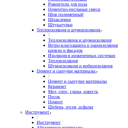
Ровнители для пола
Цементно-песчаные смеси
Шов полимерный
Шпаклевки
Штукатурки
Теплоизоляция и шумоизоляция
Теплоизоляция и шумоизоляция
Ветро-влагозащита и пароизоляция
кровли и фасадов
Изоляция в инженерных системах
Теплоизоляция
Шумоизоляция и виброизоляция
Цемент и сыпучие материалы
Цемент и сыпучие материалы
Керамзит
Мел, гипс, глина, известь
Песок
Цемент
Щебень, отсев, асфальт
Инструмент
Инструмент
Абразивные материалы