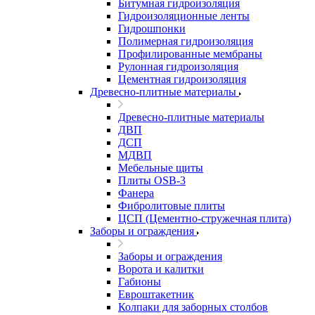
Битумная гидроизоляция
Гидроизоляционные ленты
Гидрошпонки
Полимерная гидроизоляция
Профилированные мембраны
Рулонная гидроизоляция
Цементная гидроизоляция
Древесно-плитные материалы
Древесно-плитные материалы
ДВП
ДСП
МДВП
Мебельные щиты
Плиты OSB-3
Фанера
Фибролитовые плиты
ЦСП (Цементно-стружечная плита)
Заборы и ограждения
Заборы и ограждения
Ворота и калитки
Габионы
Евроштакетник
Колпаки для заборных столбов