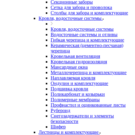
Секционные заборы
Сетка для забора и проволока
Столбы для забора и комплектующие
Кровля, водосточные системы
Кровля, водосточные системы
Водосточные системы и отливы
Гибкая черепица и комплектующие
Керамическая (цементно-песчаная)
черепица
Кровельная вентиляция
Кровельная гидроизоляция
Мансардные окна
Металлочерепица и комплектующие
Наплавляемая кровля
Ондулин и комплектующие
Подшивка кровли
Поликарбонат и козырьки
Полимерные мембраны
Профнастил и оцинкованные листы
Рубероид
Снегозадержатели и элементы
безопасности
Шифер
Лестницы и комплектующие