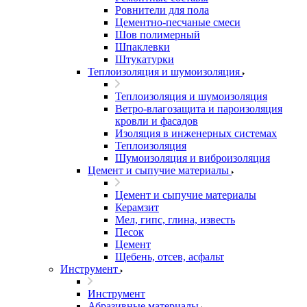
Ровнители для пола
Цементно-песчаные смеси
Шов полимерный
Шпаклевки
Штукатурки
Теплоизоляция и шумоизоляция
Теплоизоляция и шумоизоляция
Ветро-влагозащита и пароизоляция
кровли и фасадов
Изоляция в инженерных системах
Теплоизоляция
Шумоизоляция и виброизоляция
Цемент и сыпучие материалы
Цемент и сыпучие материалы
Керамзит
Мел, гипс, глина, известь
Песок
Цемент
Щебень, отсев, асфальт
Инструмент
Инструмент
Абразивные материалы