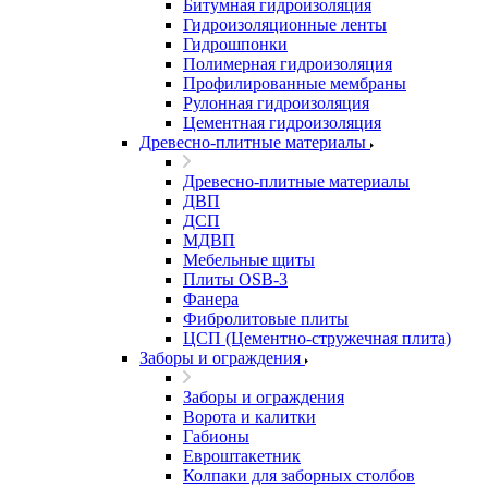
Битумная гидроизоляция
Гидроизоляционные ленты
Гидрошпонки
Полимерная гидроизоляция
Профилированные мембраны
Рулонная гидроизоляция
Цементная гидроизоляция
Древесно-плитные материалы
Древесно-плитные материалы
ДВП
ДСП
МДВП
Мебельные щиты
Плиты OSB-3
Фанера
Фибролитовые плиты
ЦСП (Цементно-стружечная плита)
Заборы и ограждения
Заборы и ограждения
Ворота и калитки
Габионы
Евроштакетник
Колпаки для заборных столбов