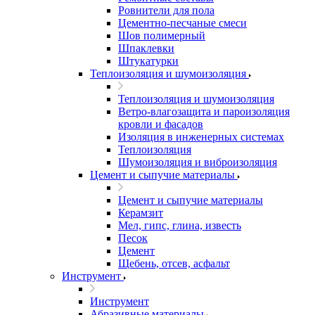
Ровнители для пола
Цементно-песчаные смеси
Шов полимерный
Шпаклевки
Штукатурки
Теплоизоляция и шумоизоляция
Теплоизоляция и шумоизоляция
Ветро-влагозащита и пароизоляция
кровли и фасадов
Изоляция в инженерных системах
Теплоизоляция
Шумоизоляция и виброизоляция
Цемент и сыпучие материалы
Цемент и сыпучие материалы
Керамзит
Мел, гипс, глина, известь
Песок
Цемент
Щебень, отсев, асфальт
Инструмент
Инструмент
Абразивные материалы