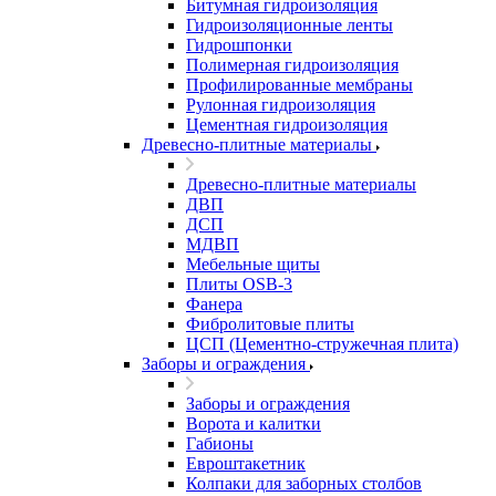
Битумная гидроизоляция
Гидроизоляционные ленты
Гидрошпонки
Полимерная гидроизоляция
Профилированные мембраны
Рулонная гидроизоляция
Цементная гидроизоляция
Древесно-плитные материалы
Древесно-плитные материалы
ДВП
ДСП
МДВП
Мебельные щиты
Плиты OSB-3
Фанера
Фибролитовые плиты
ЦСП (Цементно-стружечная плита)
Заборы и ограждения
Заборы и ограждения
Ворота и калитки
Габионы
Евроштакетник
Колпаки для заборных столбов