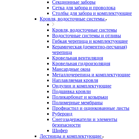
Секционные заборы
Сетка для забора и проволока
Столбы для забора и комплектующие
Кровля, водосточные системы
Кровля, водосточные системы
Водосточные системы и отливы
Гибкая черепица и комплектующие
Керамическая (цементно-песчаная)
черепица
Кровельная вентиляция
Кровельная гидроизоляция
Мансардные окна
Металлочерепица и комплектующие
Наплавляемая кровля
Ондулин и комплектующие
Подшивка кровли
Поликарбонат и козырьки
Полимерные мембраны
Профнастил и оцинкованные листы
Рубероид
Снегозадержатели и элементы
безопасности
Шифер
Лестницы и комплектующие