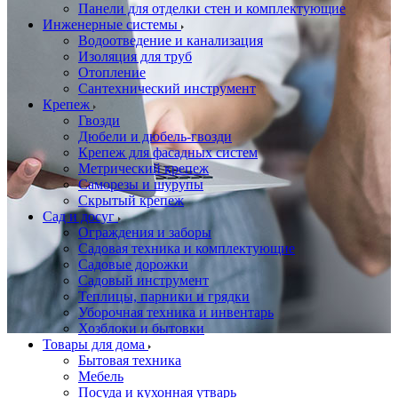
Панели для отделки стен и комплектующие
Инженерные системы
Водоотведение и канализация
Изоляция для труб
Отопление
Сантехнический инструмент
Крепеж
Гвозди
Дюбели и дюбель-гвозди
Крепеж для фасадных систем
Метрический крепеж
Саморезы и шурупы
Скрытый крепеж
Сад и досуг
Ограждения и заборы
Садовая техника и комплектующие
Садовые дорожки
Садовый инструмент
Теплицы, парники и грядки
Уборочная техника и инвентарь
Хозблоки и бытовки
Товары для дома
Бытовая техника
Мебель
Посуда и кухонная утварь