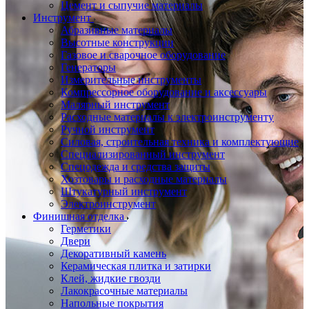
Цемент и сыпучие материалы
Инструмент
Абразивные материалы
Высотные конструкции
Газовое и сварочное оборудование
Генераторы
Измерительные инструменты
Компрессорное оборудование и аксессуары
Малярный инструмент
Расходные материалы к электроинструменту
Ручной инструмент
Силовая, строительная техника и комплектующие
Специализированный инструмент
Спецодежда и средства защиты
Хозтовары и расходные материалы
Штукатурный инструмент
Электроинструмент
Финишная отделка
Герметики
Двери
Декоративный камень
Керамическая плитка и затирки
Клей, жидкие гвозди
Лакокрасочные материалы
Напольные покрытия