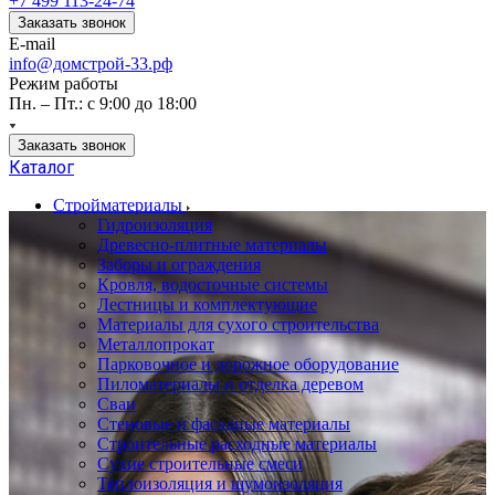
+7 499 113-24-74
Заказать звонок
E-mail
info@домстрой-33.рф
Режим работы
Пн. – Пт.: с 9:00 до 18:00
Заказать звонок
Каталог
Стройматериалы
Гидроизоляция
Древесно-плитные материалы
Заборы и ограждения
Кровля, водосточные системы
Лестницы и комплектующие
Материалы для сухого строительства
Металлопрокат
Парковочное и дорожное оборудование
Пиломатериалы и отделка деревом
Сваи
Стеновые и фасадные материалы
Строительные расходные материалы
Сухие строительные смеси
Теплоизоляция и шумоизоляция