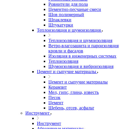
Ровнители для пола
Цементно-песчаные смеси
Шов полимерный
Шпаклевки
Штукатурки
Теплоизоляция и шумоизоляция
Теплоизоляция и шумоизоляция
Ветро-влагозащита и пароизоляция
кровли и фасадов
Изоляция в инженерных системах
Теплоизоляция
Шумоизоляция и виброизоляция
Цемент и сыпучие материалы
Цемент и сыпучие материалы
Керамзит
Мел, гипс, глина, известь
Песок
Цемент
Щебень, отсев, асфальт
Инструмент
Инструмент
Абразивные материалы