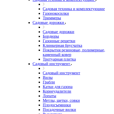
Садовая техника и комплектующие
Газонокосилки
Триммеры
Садовые дорожки
Садовые дорожки
Бордюры
Газонные решетки
Клинкерная брусчатка
Покрытия резиновые, полимерные,
каменный ковер
Тротуарная плитка
Садовый инструмент
Садовый инструмент
Вилы
Грабли
Катки для газона
Корнеудалители
Лопаты
Метлы, щетки, совки
Плодосъемники
Посадочные вилки