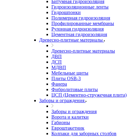
Битумная гидроизоляция
Гидроизоляционные ленты
Гидрошпонки
Полимерная гидроизоляция
Профилированные мембраны
Рулонная гидроизоляция
Цементная гидроизоляция
Древесно-плитные материалы
Древесно-плитные материалы
ДВП
ДСП
МДВП
Мебельные щиты
Плиты OSB-3
Фанера
Фибролитовые плиты
ЦСП (Цементно-стружечная плита)
Заборы и ограждения
Заборы и ограждения
Ворота и калитки
Габионы
Евроштакетник
Колпаки для заборных столбов