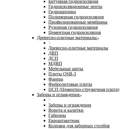
Битумная гидроизоляция
Гидроизоляционные ленты
Гидрошпонки
Полимерная гидроизоляция
Профилированные мембраны
Рулонная гидроизоляция
Цементная гидроизоляция
Древесно-плитные материалы
Древесно-плитные материалы
ДВП
ДСП
МДВП
Мебельные щиты
Плиты OSB-3
Фанера
Фибролитовые плиты
ЦСП (Цементно-стружечная плита)
Заборы и ограждения
Заборы и ограждения
Ворота и калитки
Габионы
Евроштакетник
Колпаки для заборных столбов