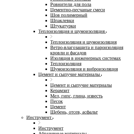
Ровнители для пола
Цементно-песчаные смеси
Шов полимерный
Шпаклевки
Штукатурки
Теплоизоляция и шумоизоляция
Теплоизоляция и шумоизоляция
Ветро-влагозащита и пароизоляция
кровли и фасадов
Изоляция в инженерных системах
Теплоизоляция
Шумоизоляция и виброизоляция
Цемент и сыпучие материалы
Цемент и сыпучие материалы
Керамзит
Мел, гипс, глина, известь
Песок
Цемент
Щебень, отсев, асфальт
Инструмент
Инструмент
Абразивные материалы