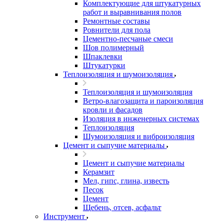
Комплектующие для штукатурных
работ и выравнивания полов
Ремонтные составы
Ровнители для пола
Цементно-песчаные смеси
Шов полимерный
Шпаклевки
Штукатурки
Теплоизоляция и шумоизоляция
Теплоизоляция и шумоизоляция
Ветро-влагозащита и пароизоляция
кровли и фасадов
Изоляция в инженерных системах
Теплоизоляция
Шумоизоляция и виброизоляция
Цемент и сыпучие материалы
Цемент и сыпучие материалы
Керамзит
Мел, гипс, глина, известь
Песок
Цемент
Щебень, отсев, асфальт
Инструмент