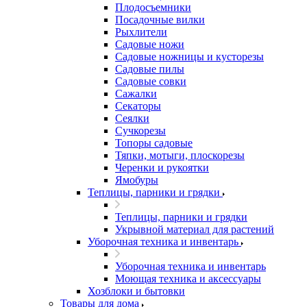
Плодосъемники
Посадочные вилки
Рыхлители
Садовые ножи
Садовые ножницы и кусторезы
Садовые пилы
Садовые совки
Сажалки
Секаторы
Сеялки
Сучкорезы
Топоры садовые
Тяпки, мотыги, плоскорезы
Черенки и рукоятки
Ямобуры
Теплицы, парники и грядки
Теплицы, парники и грядки
Укрывной материал для растений
Уборочная техника и инвентарь
Уборочная техника и инвентарь
Моющая техника и аксессуары
Хозблоки и бытовки
Товары для дома