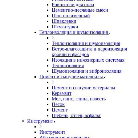
Ровнители для пола
Цементно-песчаные смеси
Шов полимерный
Шпаклевки
Штукатурки
Теплоизоляция и шумоизоляция
Теплоизоляция и шумоизоляция
Ветро-влагозащита и пароизоляция
кровли и фасадов
Изоляция в инженерных системах
Теплоизоляция
Шумоизоляция и виброизоляция
Цемент и сыпучие материалы
Цемент и сыпучие материалы
Керамзит
Мел, гипс, глина, известь
Песок
Цемент
Щебень, отсев, асфальт
Инструмент
Инструмент
Абразивные материалы