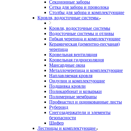
Секционные заборы
Сетка для забора и проволока
Столбы для забора и комплектующие
Кровля, водосточные системы
Кровля, водосточные системы
Водосточные системы и отливы
Гибкая черепица и комплектующие
Керамическая (цементно-песчаная)
черепица
Кровельная вентиляция
Кровельная гидроизоляция
Мансардные окна
Металлочерепица и комплектующие
Наплавляемая кровля
Ондулин и комплектующие
Подшивка кровли
Поликарбонат и козырьки
Полимерные мембраны
Профнастил и оцинкованные листы
Рубероид
Снегозадержатели и элементы
безопасности
Шифер
Лестницы и комплектующие