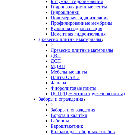
Битумная гидроизоляция
Гидроизоляционные ленты
Гидрошпонки
Полимерная гидроизоляция
Профилированные мембраны
Рулонная гидроизоляция
Цементная гидроизоляция
Древесно-плитные материалы
Древесно-плитные материалы
ДВП
ДСП
МДВП
Мебельные щиты
Плиты OSB-3
Фанера
Фибролитовые плиты
ЦСП (Цементно-стружечная плита)
Заборы и ограждения
Заборы и ограждения
Ворота и калитки
Габионы
Евроштакетник
Колпаки для заборных столбов