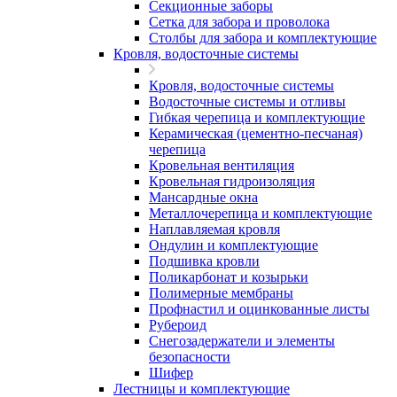
Секционные заборы
Сетка для забора и проволока
Столбы для забора и комплектующие
Кровля, водосточные системы
Кровля, водосточные системы
Водосточные системы и отливы
Гибкая черепица и комплектующие
Керамическая (цементно-песчаная)
черепица
Кровельная вентиляция
Кровельная гидроизоляция
Мансардные окна
Металлочерепица и комплектующие
Наплавляемая кровля
Ондулин и комплектующие
Подшивка кровли
Поликарбонат и козырьки
Полимерные мембраны
Профнастил и оцинкованные листы
Рубероид
Снегозадержатели и элементы
безопасности
Шифер
Лестницы и комплектующие