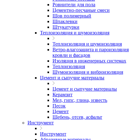
Ровнители для пола
Цементно-песчаные смеси
Шов полимерный
Шпаклевки
Штукатурки
Теплоизоляция и шумоизоляция
Теплоизоляция и шумоизоляция
Ветро-влагозащита и пароизоляция
кровли и фасадов
Изоляция в инженерных системах
Теплоизоляция
Шумоизоляция и виброизоляция
Цемент и сыпучие материалы
Цемент и сыпучие материалы
Керамзит
Мел, гипс, глина, известь
Песок
Цемент
Щебень, отсев, асфальт
Инструмент
Инструмент
Абразивные материалы