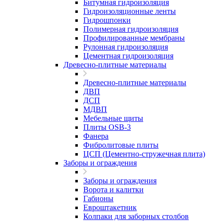
Битумная гидроизоляция
Гидроизоляционные ленты
Гидрошпонки
Полимерная гидроизоляция
Профилированные мембраны
Рулонная гидроизоляция
Цементная гидроизоляция
Древесно-плитные материалы
Древесно-плитные материалы
ДВП
ДСП
МДВП
Мебельные щиты
Плиты OSB-3
Фанера
Фибролитовые плиты
ЦСП (Цементно-стружечная плита)
Заборы и ограждения
Заборы и ограждения
Ворота и калитки
Габионы
Евроштакетник
Колпаки для заборных столбов