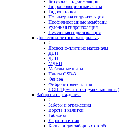
Битумная гидроизоляция
Гидроизоляционные ленты
Гидрошпонки
Полимерная гидроизоляция
Профилированные мембраны
Рулонная гидроизоляция
Цементная гидроизоляция
Древесно-плитные материалы
Древесно-плитные материалы
ДВП
ДСП
МДВП
Мебельные щиты
Плиты OSB-3
Фанера
Фибролитовые плиты
ЦСП (Цементно-стружечная плита)
Заборы и ограждения
Заборы и ограждения
Ворота и калитки
Габионы
Евроштакетник
Колпаки для заборных столбов