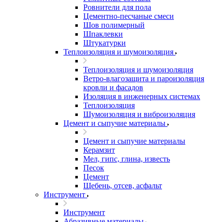
Ровнители для пола
Цементно-песчаные смеси
Шов полимерный
Шпаклевки
Штукатурки
Теплоизоляция и шумоизоляция
Теплоизоляция и шумоизоляция
Ветро-влагозащита и пароизоляция
кровли и фасадов
Изоляция в инженерных системах
Теплоизоляция
Шумоизоляция и виброизоляция
Цемент и сыпучие материалы
Цемент и сыпучие материалы
Керамзит
Мел, гипс, глина, известь
Песок
Цемент
Щебень, отсев, асфальт
Инструмент
Инструмент
Абразивные материалы