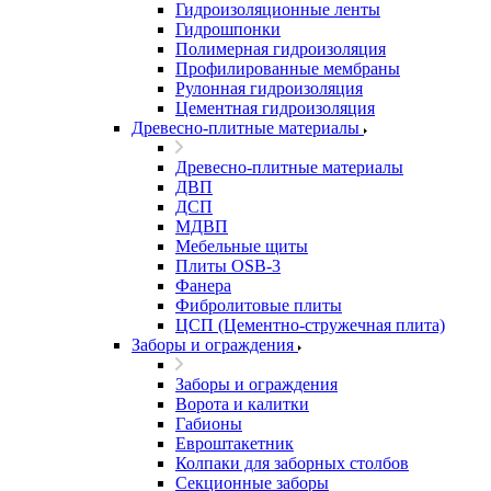
Гидроизоляционные ленты
Гидрошпонки
Полимерная гидроизоляция
Профилированные мембраны
Рулонная гидроизоляция
Цементная гидроизоляция
Древесно-плитные материалы
Древесно-плитные материалы
ДВП
ДСП
МДВП
Мебельные щиты
Плиты OSB-3
Фанера
Фибролитовые плиты
ЦСП (Цементно-стружечная плита)
Заборы и ограждения
Заборы и ограждения
Ворота и калитки
Габионы
Евроштакетник
Колпаки для заборных столбов
Секционные заборы