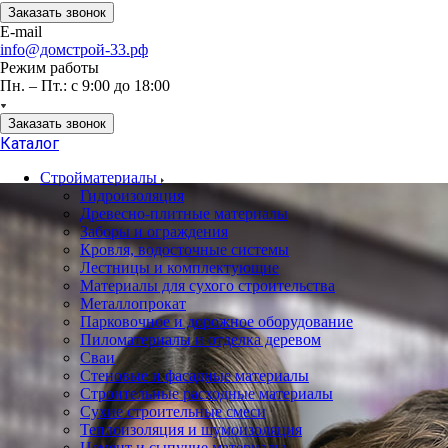
Заказать звонок
E-mail
info@домстрой-33.рф
Режим работы
Пн. – Пт.: с 9:00 до 18:00
Заказать звонок
Каталог
Стройматериалы
Гидроизоляция
Древесно-плитные материалы
Заборы и ограждения
Кровля, водосточные системы
Лестницы и комплектующие
Материалы для сухого строительства
Металлопрокат
Парковочное и дорожное оборудование
Пиломатериалы и отделка деревом
Сваи
Стеновые и фасадные материалы
Строительные расходные материалы
Сухие строительные смеси
Теплоизоляция и шумоизоляция
Цемент и сыпучие материалы