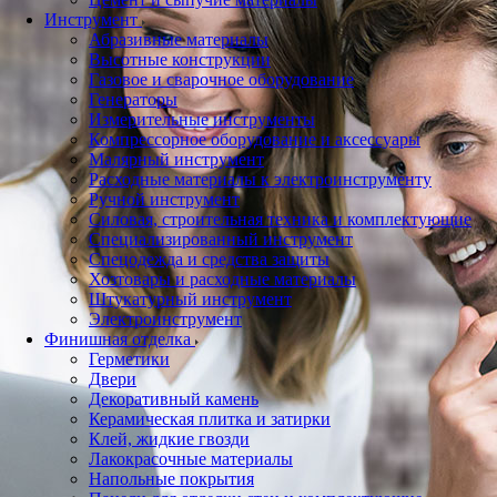
Инструмент
Абразивные материалы
Высотные конструкции
Газовое и сварочное оборудование
Генераторы
Измерительные инструменты
Компрессорное оборудование и аксессуары
Малярный инструмент
Расходные материалы к электроинструменту
Ручной инструмент
Силовая, строительная техника и комплектующие
Специализированный инструмент
Спецодежда и средства защиты
Хозтовары и расходные материалы
Штукатурный инструмент
Электроинструмент
Финишная отделка
Герметики
Двери
Декоративный камень
Керамическая плитка и затирки
Клей, жидкие гвозди
Лакокрасочные материалы
Напольные покрытия