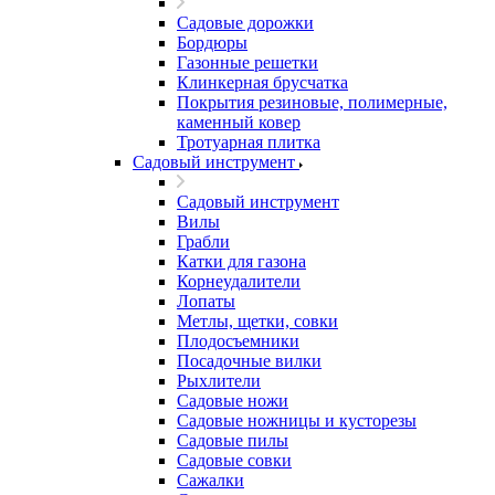
Садовые дорожки
Бордюры
Газонные решетки
Клинкерная брусчатка
Покрытия резиновые, полимерные,
каменный ковер
Тротуарная плитка
Садовый инструмент
Садовый инструмент
Вилы
Грабли
Катки для газона
Корнеудалители
Лопаты
Метлы, щетки, совки
Плодосъемники
Посадочные вилки
Рыхлители
Садовые ножи
Садовые ножницы и кусторезы
Садовые пилы
Садовые совки
Сажалки