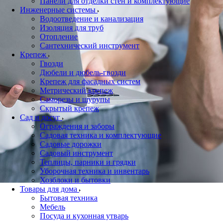
Панели для отделки стен и комплектующие
Инженерные системы
Водоотведение и канализация
Изоляция для труб
Отопление
Сантехнический инструмент
Крепеж
Гвозди
Дюбели и дюбель-гвозди
Крепеж для фасадных систем
Метрический крепеж
Саморезы и шурупы
Скрытый крепеж
Сад и досуг
Ограждения и заборы
Садовая техника и комплектующие
Садовые дорожки
Садовый инструмент
Теплицы, парники и грядки
Уборочная техника и инвентарь
Хозблоки и бытовки
Товары для дома
Бытовая техника
Мебель
Посуда и кухонная утварь