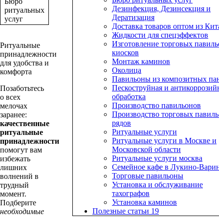
Бюро
Дезинфекция, Дезинсекция и
ритуальных
Дератизация
услуг
Доставка товаров оптом из Кит
Жидкости для спецэффектов
Изготовление торговых павиль
Ритуальные
киосков
принадлежности
Монтаж каминов
для удобства и
Околица
комфорта
Павильоны из композитных па
Пескоструйная и антикоррозий
Позаботьтесь
обработка
о всех
Производство павильонов
мелочах
Производство торговых павиль
заранее:
рядов
качественные
Ритуальные услуги
ритуальные
Ритуальные услуги в Москве и
принадлежности
Московской области
помогут вам
Ритуальные услуги москва
избежать
Семейное кафе в Лукино-Вари
лишних
Торговые павильоны
волнений в
Установка и обслуживание
трудный
тахографов
момент.
Установка каминов
Подберите
Полезные статьи
19
необходимые