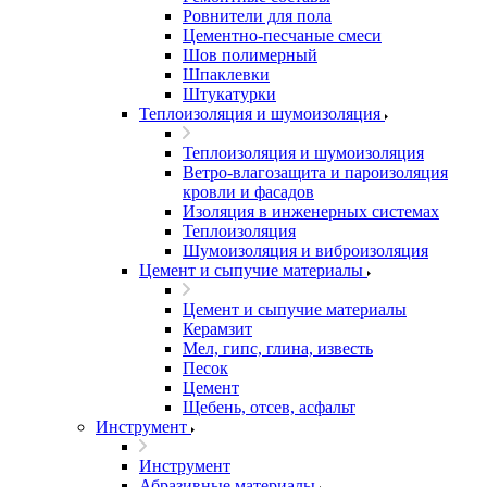
Ровнители для пола
Цементно-песчаные смеси
Шов полимерный
Шпаклевки
Штукатурки
Теплоизоляция и шумоизоляция
Теплоизоляция и шумоизоляция
Ветро-влагозащита и пароизоляция
кровли и фасадов
Изоляция в инженерных системах
Теплоизоляция
Шумоизоляция и виброизоляция
Цемент и сыпучие материалы
Цемент и сыпучие материалы
Керамзит
Мел, гипс, глина, известь
Песок
Цемент
Щебень, отсев, асфальт
Инструмент
Инструмент
Абразивные материалы