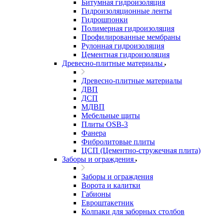
Битумная гидроизоляция
Гидроизоляционные ленты
Гидрошпонки
Полимерная гидроизоляция
Профилированные мембраны
Рулонная гидроизоляция
Цементная гидроизоляция
Древесно-плитные материалы
Древесно-плитные материалы
ДВП
ДСП
МДВП
Мебельные щиты
Плиты OSB-3
Фанера
Фибролитовые плиты
ЦСП (Цементно-стружечная плита)
Заборы и ограждения
Заборы и ограждения
Ворота и калитки
Габионы
Евроштакетник
Колпаки для заборных столбов