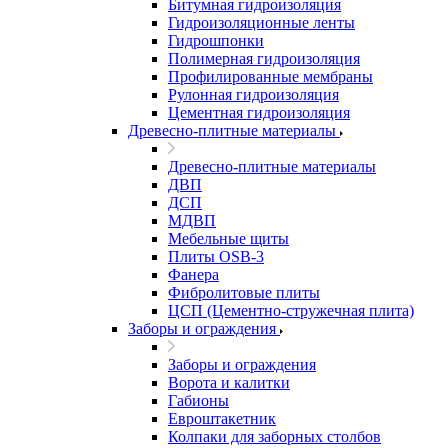
Битумная гидроизоляция
Гидроизоляционные ленты
Гидрошпонки
Полимерная гидроизоляция
Профилированные мембраны
Рулонная гидроизоляция
Цементная гидроизоляция
Древесно-плитные материалы
Древесно-плитные материалы
ДВП
ДСП
МДВП
Мебельные щиты
Плиты OSB-3
Фанера
Фибролитовые плиты
ЦСП (Цементно-стружечная плита)
Заборы и ограждения
Заборы и ограждения
Ворота и калитки
Габионы
Евроштакетник
Колпаки для заборных столбов