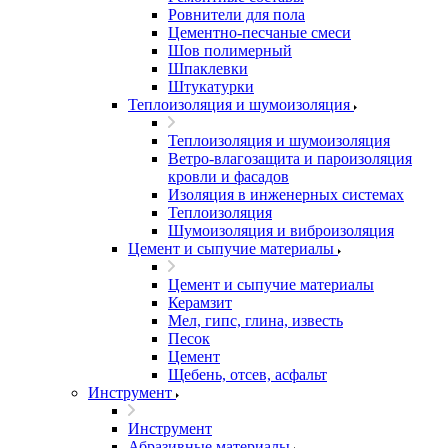
Ровнители для пола
Цементно-песчаные смеси
Шов полимерный
Шпаклевки
Штукатурки
Теплоизоляция и шумоизоляция
Теплоизоляция и шумоизоляция
Ветро-влагозащита и пароизоляция
кровли и фасадов
Изоляция в инженерных системах
Теплоизоляция
Шумоизоляция и виброизоляция
Цемент и сыпучие материалы
Цемент и сыпучие материалы
Керамзит
Мел, гипс, глина, известь
Песок
Цемент
Щебень, отсев, асфальт
Инструмент
Инструмент
Абразивные материалы