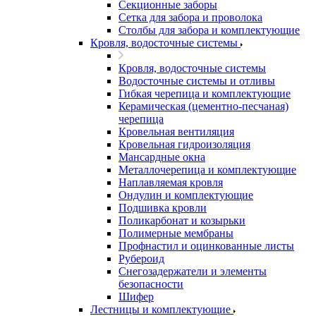
Секционные заборы
Сетка для забора и проволока
Столбы для забора и комплектующие
Кровля, водосточные системы
Кровля, водосточные системы
Водосточные системы и отливы
Гибкая черепица и комплектующие
Керамическая (цементно-песчаная)
черепица
Кровельная вентиляция
Кровельная гидроизоляция
Мансардные окна
Металлочерепица и комплектующие
Наплавляемая кровля
Ондулин и комплектующие
Подшивка кровли
Поликарбонат и козырьки
Полимерные мембраны
Профнастил и оцинкованные листы
Рубероид
Снегозадержатели и элементы
безопасности
Шифер
Лестницы и комплектующие