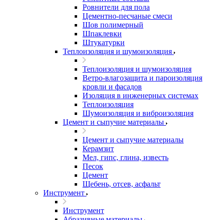
Ровнители для пола
Цементно-песчаные смеси
Шов полимерный
Шпаклевки
Штукатурки
Теплоизоляция и шумоизоляция
Теплоизоляция и шумоизоляция
Ветро-влагозащита и пароизоляция
кровли и фасадов
Изоляция в инженерных системах
Теплоизоляция
Шумоизоляция и виброизоляция
Цемент и сыпучие материалы
Цемент и сыпучие материалы
Керамзит
Мел, гипс, глина, известь
Песок
Цемент
Щебень, отсев, асфальт
Инструмент
Инструмент
Абразивные материалы