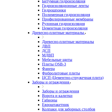
Битумная гидроизоляция
Гидроизоляционные ленты
Гидрошпонки
Полимерная гидроизоляция
Профилированные мембраны
Рулонная гидроизоляция
Цементная гидроизоляция
Древесно-плитные материалы
Древесно-плитные материалы
ДВП
ДСП
МДВП
Мебельные щиты
Плиты OSB-3
Фанера
Фибролитовые плиты
ЦСП (Цементно-стружечная плита)
Заборы и ограждения
Заборы и ограждения
Ворота и калитки
Габионы
Евроштакетник
Колпаки для заборных столбов