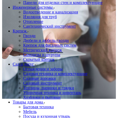
Панели для отделки стен и комплектующие
Инженерные системы
Водоотведение и канализация
Изоляция для труб
Отопление
Сантехнический инструмент
Крепеж
Гвозди
Дюбели и дюбель-гвозди
Крепеж для фасадных систем
Метрический крепеж
Саморезы и шурупы
Скрытый крепеж
Сад и досуг
Ограждения и заборы
Садовая техника и комплектующие
Садовые дорожки
Садовый инструмент
Теплицы, парники и грядки
Уборочная техника и инвентарь
Хозблоки и бытовки
Товары для дома
Бытовая техника
Мебель
Посуда и кухонная утварь