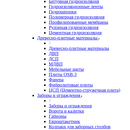
Битумная гидроизоляция
Гидроизоляционные ленты
Гидрошпонки
Полимерная гидроизоляция
Профилированные мембраны
Рулонная гидроизоляция
Цементная гидроизоляция
Древесно-плитные материалы
Древесно-плитные материалы
ДВП
ДСП
МДВП
Мебельные щиты
Плиты OSB-3
Фанера
Фибролитовые плиты
ЦСП (Цементно-стружечная плита)
Заборы и ограждения
Заборы и ограждения
Ворота и калитки
Габионы
Евроштакетник
Колпаки для заборных столбов