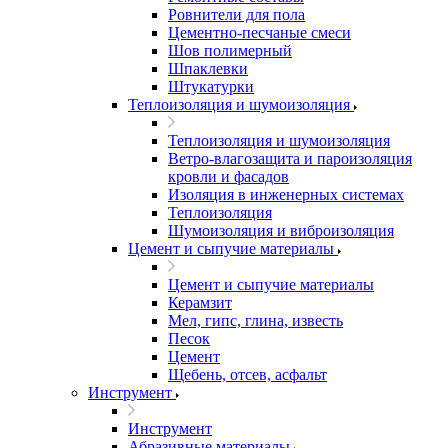
Ровнители для пола
Цементно-песчаные смеси
Шов полимерный
Шпаклевки
Штукатурки
Теплоизоляция и шумоизоляция
Теплоизоляция и шумоизоляция
Ветро-влагозащита и пароизоляция
кровли и фасадов
Изоляция в инженерных системах
Теплоизоляция
Шумоизоляция и виброизоляция
Цемент и сыпучие материалы
Цемент и сыпучие материалы
Керамзит
Мел, гипс, глина, известь
Песок
Цемент
Щебень, отсев, асфальт
Инструмент
Инструмент
Абразивные материалы