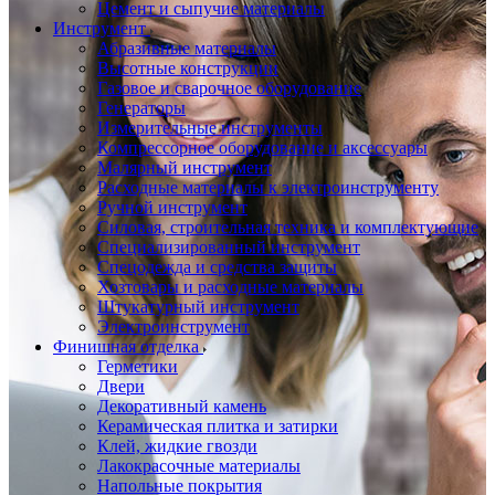
Цемент и сыпучие материалы
Инструмент
Абразивные материалы
Высотные конструкции
Газовое и сварочное оборудование
Генераторы
Измерительные инструменты
Компрессорное оборудование и аксессуары
Малярный инструмент
Расходные материалы к электроинструменту
Ручной инструмент
Силовая, строительная техника и комплектующие
Специализированный инструмент
Спецодежда и средства защиты
Хозтовары и расходные материалы
Штукатурный инструмент
Электроинструмент
Финишная отделка
Герметики
Двери
Декоративный камень
Керамическая плитка и затирки
Клей, жидкие гвозди
Лакокрасочные материалы
Напольные покрытия