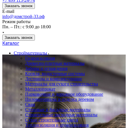
+7 499 113-24-74
Заказать звонок
E-mail
info@домстрой-33.рф
Режим работы
Пн. – Пт.: с 9:00 до 18:00
Заказать звонок
Каталог
Стройматериалы
Гидроизоляция
Древесно-плитные материалы
Заборы и ограждения
Кровля, водосточные системы
Лестницы и комплектующие
Материалы для сухого строительства
Металлопрокат
Парковочное и дорожное оборудование
Пиломатериалы и отделка деревом
Сваи
Стеновые и фасадные материалы
Строительные расходные материалы
Сухие строительные смеси
Теплоизоляция и шумоизоляция