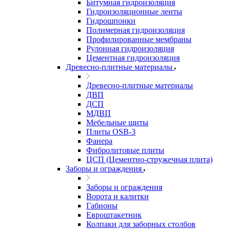
Битумная гидроизоляция
Гидроизоляционные ленты
Гидрошпонки
Полимерная гидроизоляция
Профилированные мембраны
Рулонная гидроизоляция
Цементная гидроизоляция
Древесно-плитные материалы
Древесно-плитные материалы
ДВП
ДСП
МДВП
Мебельные щиты
Плиты OSB-3
Фанера
Фибролитовые плиты
ЦСП (Цементно-стружечная плита)
Заборы и ограждения
Заборы и ограждения
Ворота и калитки
Габионы
Евроштакетник
Колпаки для заборных столбов