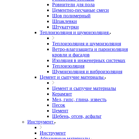
Ровнители для пола
Цементно-песчаные смеси
Шов полимерный
Шпаклевки
Штукатурки
Теплоизоляция и шумоизоляция
Теплоизоляция и шумоизоляция
Ветро-влагозащита и пароизоляция
кровли и фасадов
Изоляция в инженерных системах
Теплоизоляция
Шумоизоляция и виброизоляция
Цемент и сыпучие материалы
Цемент и сыпучие материалы
Керамзит
Мел, гипс, глина, известь
Песок
Цемент
Щебень, отсев, асфальт
Инструмент
Инструмент
Абразивные материалы