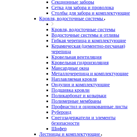
Секционные заборы
Сетка для забора и проволока
Столбы для забора и комплектующие
Кровля, водосточные системы
Кровля, водосточные системы
Водосточные системы и отливы
Гибкая черепица и комплектующие
Керамическая (цементно-песчаная)
черепица
Кровельная вентиляция
Кровельная гидроизоляция
Мансардные окна
Металлочерепица и комплектующие
Наплавляемая кровля
Ондулин и комплектующие
Подшивка кровли
Поликарбонат и козырьки
Полимерные мембраны
Профнастил и оцинкованные листы
Рубероид
Снегозадержатели и элементы
безопасности
Шифер
Лестницы и комплектующие