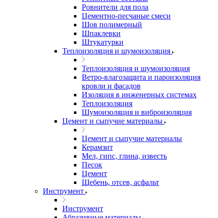
Ровнители для пола
Цементно-песчаные смеси
Шов полимерный
Шпаклевки
Штукатурки
Теплоизоляция и шумоизоляция
Теплоизоляция и шумоизоляция
Ветро-влагозащита и пароизоляция
кровли и фасадов
Изоляция в инженерных системах
Теплоизоляция
Шумоизоляция и виброизоляция
Цемент и сыпучие материалы
Цемент и сыпучие материалы
Керамзит
Мел, гипс, глина, известь
Песок
Цемент
Щебень, отсев, асфальт
Инструмент
Инструмент
Абразивные материалы