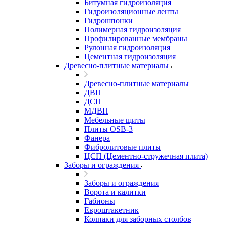
Битумная гидроизоляция
Гидроизоляционные ленты
Гидрошпонки
Полимерная гидроизоляция
Профилированные мембраны
Рулонная гидроизоляция
Цементная гидроизоляция
Древесно-плитные материалы
Древесно-плитные материалы
ДВП
ДСП
МДВП
Мебельные щиты
Плиты OSB-3
Фанера
Фибролитовые плиты
ЦСП (Цементно-стружечная плита)
Заборы и ограждения
Заборы и ограждения
Ворота и калитки
Габионы
Евроштакетник
Колпаки для заборных столбов