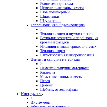
Ровнители для пола
Цементно-песчаные смеси
Шов полимерный
Шпаклевки
Штукатурки
Теплоизоляция и шумоизоляция
Теплоизоляция и шумоизоляция
Ветро-влагозащита и пароизоляция
кровли и фасадов
Изоляция в инженерных системах
Теплоизоляция
Шумоизоляция и виброизоляция
Цемент и сыпучие материалы
Цемент и сыпучие материалы
Керамзит
Мел, гипс, глина, известь
Песок
Цемент
Щебень, отсев, асфальт
Инструмент
Инструмент
Абразивные материалы