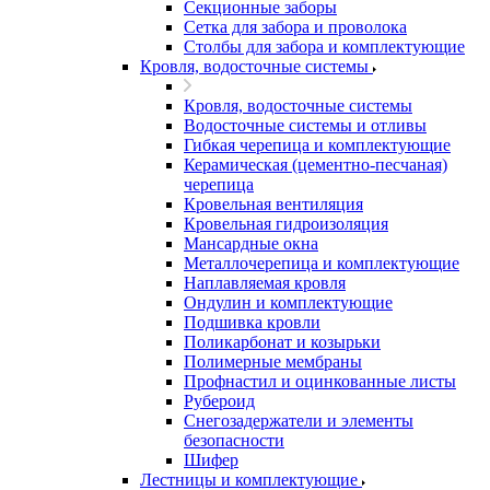
Секционные заборы
Сетка для забора и проволока
Столбы для забора и комплектующие
Кровля, водосточные системы
Кровля, водосточные системы
Водосточные системы и отливы
Гибкая черепица и комплектующие
Керамическая (цементно-песчаная)
черепица
Кровельная вентиляция
Кровельная гидроизоляция
Мансардные окна
Металлочерепица и комплектующие
Наплавляемая кровля
Ондулин и комплектующие
Подшивка кровли
Поликарбонат и козырьки
Полимерные мембраны
Профнастил и оцинкованные листы
Рубероид
Снегозадержатели и элементы
безопасности
Шифер
Лестницы и комплектующие