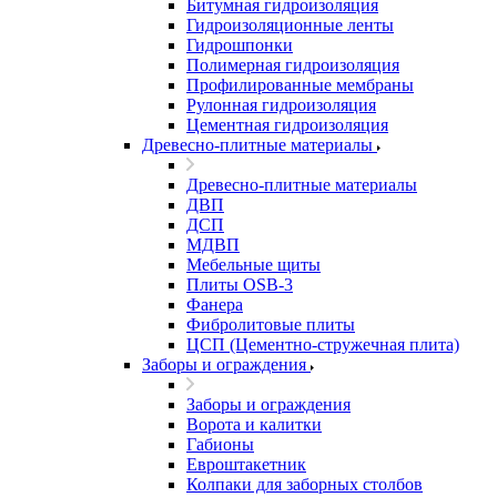
Битумная гидроизоляция
Гидроизоляционные ленты
Гидрошпонки
Полимерная гидроизоляция
Профилированные мембраны
Рулонная гидроизоляция
Цементная гидроизоляция
Древесно-плитные материалы
Древесно-плитные материалы
ДВП
ДСП
МДВП
Мебельные щиты
Плиты OSB-3
Фанера
Фибролитовые плиты
ЦСП (Цементно-стружечная плита)
Заборы и ограждения
Заборы и ограждения
Ворота и калитки
Габионы
Евроштакетник
Колпаки для заборных столбов