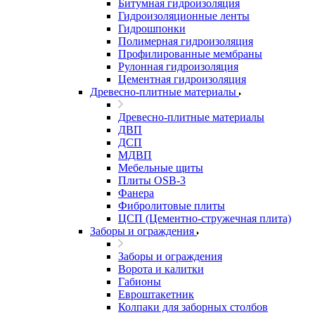
Битумная гидроизоляция
Гидроизоляционные ленты
Гидрошпонки
Полимерная гидроизоляция
Профилированные мембраны
Рулонная гидроизоляция
Цементная гидроизоляция
Древесно-плитные материалы
Древесно-плитные материалы
ДВП
ДСП
МДВП
Мебельные щиты
Плиты OSB-3
Фанера
Фибролитовые плиты
ЦСП (Цементно-стружечная плита)
Заборы и ограждения
Заборы и ограждения
Ворота и калитки
Габионы
Евроштакетник
Колпаки для заборных столбов