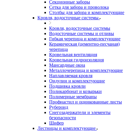
Секционные заборы
Сетка для забора и проволока
Столбы для забора и комплектующие
Кровля, водосточные системы
Кровля, водосточные системы
Водосточные системы и отливы
Гибкая черепица и комплектующие
Керамическая (цементно-песчаная)
черепица
Кровельная вентиляция
Кровельная гидроизоляция
Мансардные окна
Металлочерепица и комплектующие
Наплавляемая кровля
Ондулин и комплектующие
Подшивка кровли
Поликарбонат и козырьки
Полимерные мембраны
Профнастил и оцинкованные листы
Рубероид
Снегозадержатели и элементы
безопасности
Шифер
Лестницы и комплектующие