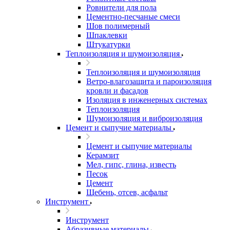
Ровнители для пола
Цементно-песчаные смеси
Шов полимерный
Шпаклевки
Штукатурки
Теплоизоляция и шумоизоляция
Теплоизоляция и шумоизоляция
Ветро-влагозащита и пароизоляция
кровли и фасадов
Изоляция в инженерных системах
Теплоизоляция
Шумоизоляция и виброизоляция
Цемент и сыпучие материалы
Цемент и сыпучие материалы
Керамзит
Мел, гипс, глина, известь
Песок
Цемент
Щебень, отсев, асфальт
Инструмент
Инструмент
Абразивные материалы