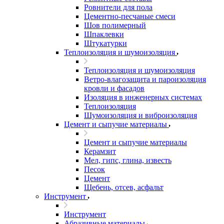
Ровнители для пола
Цементно-песчаные смеси
Шов полимерный
Шпаклевки
Штукатурки
Теплоизоляция и шумоизоляция
Теплоизоляция и шумоизоляция
Ветро-влагозащита и пароизоляция
кровли и фасадов
Изоляция в инженерных системах
Теплоизоляция
Шумоизоляция и виброизоляция
Цемент и сыпучие материалы
Цемент и сыпучие материалы
Керамзит
Мел, гипс, глина, известь
Песок
Цемент
Щебень, отсев, асфальт
Инструмент
Инструмент
Абразивные материалы