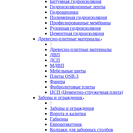
Битумная гидроизоляция
Гидроизоляционные ленты
Гидрошпонки
Полимерная гидроизоляция
Профилированные мембраны
Рулонная гидроизоляция
Цементная гидроизоляция
Древесно-плитные материалы
Древесно-плитные материалы
ДВП
ДСП
МДВП
Мебельные щиты
Плиты OSB-3
Фанера
Фибролитовые плиты
ЦСП (Цементно-стружечная плита)
Заборы и ограждения
Заборы и ограждения
Ворота и калитки
Габионы
Евроштакетник
Колпаки для заборных столбов