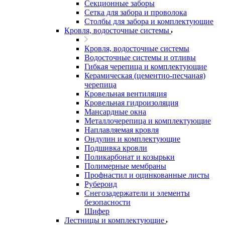
Секционные заборы
Сетка для забора и проволока
Столбы для забора и комплектующие
Кровля, водосточные системы
Кровля, водосточные системы
Водосточные системы и отливы
Гибкая черепица и комплектующие
Керамическая (цементно-песчаная)
черепица
Кровельная вентиляция
Кровельная гидроизоляция
Мансардные окна
Металлочерепица и комплектующие
Наплавляемая кровля
Ондулин и комплектующие
Подшивка кровли
Поликарбонат и козырьки
Полимерные мембраны
Профнастил и оцинкованные листы
Рубероид
Снегозадержатели и элементы
безопасности
Шифер
Лестницы и комплектующие