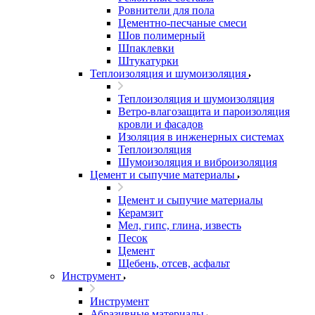
Ровнители для пола
Цементно-песчаные смеси
Шов полимерный
Шпаклевки
Штукатурки
Теплоизоляция и шумоизоляция
Теплоизоляция и шумоизоляция
Ветро-влагозащита и пароизоляция
кровли и фасадов
Изоляция в инженерных системах
Теплоизоляция
Шумоизоляция и виброизоляция
Цемент и сыпучие материалы
Цемент и сыпучие материалы
Керамзит
Мел, гипс, глина, известь
Песок
Цемент
Щебень, отсев, асфальт
Инструмент
Инструмент
Абразивные материалы