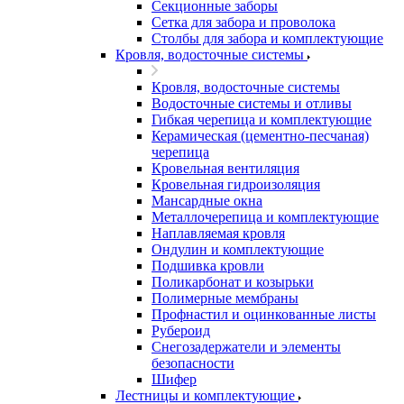
Секционные заборы
Сетка для забора и проволока
Столбы для забора и комплектующие
Кровля, водосточные системы
Кровля, водосточные системы
Водосточные системы и отливы
Гибкая черепица и комплектующие
Керамическая (цементно-песчаная)
черепица
Кровельная вентиляция
Кровельная гидроизоляция
Мансардные окна
Металлочерепица и комплектующие
Наплавляемая кровля
Ондулин и комплектующие
Подшивка кровли
Поликарбонат и козырьки
Полимерные мембраны
Профнастил и оцинкованные листы
Рубероид
Снегозадержатели и элементы
безопасности
Шифер
Лестницы и комплектующие