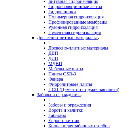
Битумная гидроизоляция
Гидроизоляционные ленты
Гидрошпонки
Полимерная гидроизоляция
Профилированные мембраны
Рулонная гидроизоляция
Цементная гидроизоляция
Древесно-плитные материалы
Древесно-плитные материалы
ДВП
ДСП
МДВП
Мебельные щиты
Плиты OSB-3
Фанера
Фибролитовые плиты
ЦСП (Цементно-стружечная плита)
Заборы и ограждения
Заборы и ограждения
Ворота и калитки
Габионы
Евроштакетник
Колпаки для заборных столбов