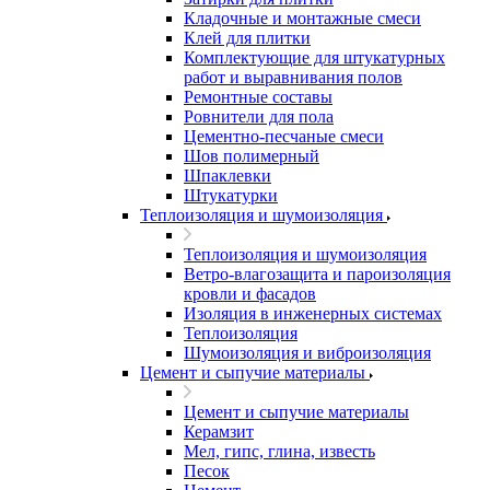
Кладочные и монтажные смеси
Клей для плитки
Комплектующие для штукатурных
работ и выравнивания полов
Ремонтные составы
Ровнители для пола
Цементно-песчаные смеси
Шов полимерный
Шпаклевки
Штукатурки
Теплоизоляция и шумоизоляция
Теплоизоляция и шумоизоляция
Ветро-влагозащита и пароизоляция
кровли и фасадов
Изоляция в инженерных системах
Теплоизоляция
Шумоизоляция и виброизоляция
Цемент и сыпучие материалы
Цемент и сыпучие материалы
Керамзит
Мел, гипс, глина, известь
Песок