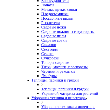
Корнеудалители
Лопаты
Метлы, щетки, совки
Плодосъемники
Посадочные вилки
Рыхлители
Садовые ножи
Садовые ножницы и кусторезы
Садовые пилы
Садовые совки
Сажалки
Секаторы
Сеялки
Сучкорезы
Топоры садовые
Тяпки, мотыги, плоскорезы
Черенки и рукоятки
Ямобуры
Теплицы, парники и грядки
Теплицы, парники и грядки
Укрывной материал для растений
Уборочная техника и инвентарь
Уборочная техника и инвентарь