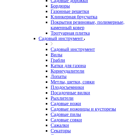
Садовые дорожки
Бордюры
Газонные решетки
Клинкерная брусчатка
Покрытия резиновые, полимерные,
каменный ковер
Тротуарная плитка
Садовый инструмент
Садовый инструмент
Вилы
Грабли
Катки для газона
Корнеудалители
Лопаты
Метлы, щетки, совки
Плодосъемники
Посадочные вилки
Рыхлители
Садовые ножи
Садовые ножницы и кусторезы
Садовые пилы
Садовые совки
Сажалки
Секаторы