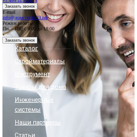
+7 499 113-24-74
Заказать звонок
E-mail
info@домстрой-33.рф
Режим работы
Пн. – Пт.: с 9:00 до 18:00
Заказать звонок
Каталог
Стройматериалы
Инструмент
Товары для дома
Инженерные
системы
Наши партнеры
Статьи