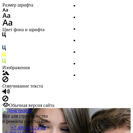
Размер шрифта
Стройматериалы
Инструмент
Финишная отделка
Цвет фона и шрифта
Инженерные системы
Крепеж
Сад и досуг
Изображения
Товары для дома
Озвучивание текста
Обычная версия сайта
Все для строительства
и ремонта с доставкой.
+7 499 113-24-74