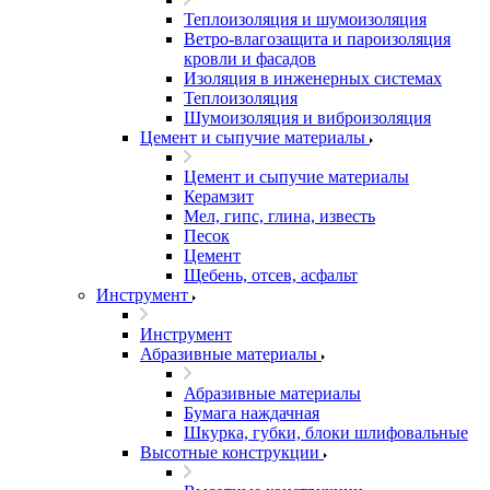
Теплоизоляция и шумоизоляция
Ветро-влагозащита и пароизоляция
кровли и фасадов
Изоляция в инженерных системах
Теплоизоляция
Шумоизоляция и виброизоляция
Цемент и сыпучие материалы
Цемент и сыпучие материалы
Керамзит
Мел, гипс, глина, известь
Песок
Цемент
Щебень, отсев, асфальт
Инструмент
Инструмент
Абразивные материалы
Абразивные материалы
Бумага наждачная
Шкурка, губки, блоки шлифовальные
Высотные конструкции