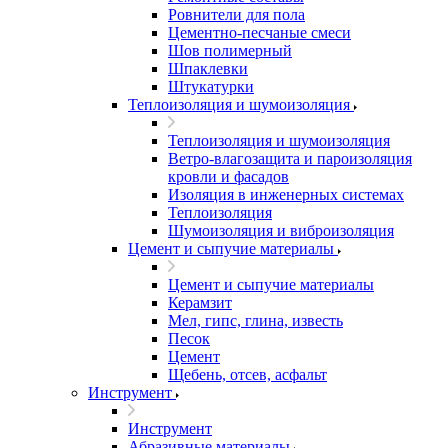
Ровнители для пола
Цементно-песчаные смеси
Шов полимерный
Шпаклевки
Штукатурки
Теплоизоляция и шумоизоляция
Теплоизоляция и шумоизоляция
Ветро-влагозащита и пароизоляция
кровли и фасадов
Изоляция в инженерных системах
Теплоизоляция
Шумоизоляция и виброизоляция
Цемент и сыпучие материалы
Цемент и сыпучие материалы
Керамзит
Мел, гипс, глина, известь
Песок
Цемент
Щебень, отсев, асфальт
Инструмент
Инструмент
Абразивные материалы