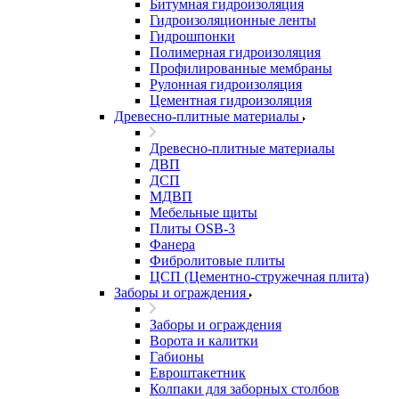
Битумная гидроизоляция
Гидроизоляционные ленты
Гидрошпонки
Полимерная гидроизоляция
Профилированные мембраны
Рулонная гидроизоляция
Цементная гидроизоляция
Древесно-плитные материалы
Древесно-плитные материалы
ДВП
ДСП
МДВП
Мебельные щиты
Плиты OSB-3
Фанера
Фибролитовые плиты
ЦСП (Цементно-стружечная плита)
Заборы и ограждения
Заборы и ограждения
Ворота и калитки
Габионы
Евроштакетник
Колпаки для заборных столбов