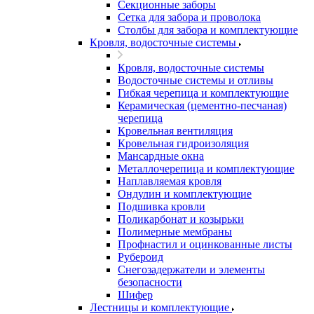
Секционные заборы
Сетка для забора и проволока
Столбы для забора и комплектующие
Кровля, водосточные системы
Кровля, водосточные системы
Водосточные системы и отливы
Гибкая черепица и комплектующие
Керамическая (цементно-песчаная)
черепица
Кровельная вентиляция
Кровельная гидроизоляция
Мансардные окна
Металлочерепица и комплектующие
Наплавляемая кровля
Ондулин и комплектующие
Подшивка кровли
Поликарбонат и козырьки
Полимерные мембраны
Профнастил и оцинкованные листы
Рубероид
Снегозадержатели и элементы
безопасности
Шифер
Лестницы и комплектующие