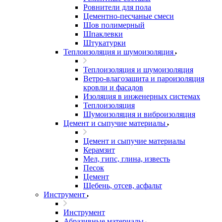
Ровнители для пола
Цементно-песчаные смеси
Шов полимерный
Шпаклевки
Штукатурки
Теплоизоляция и шумоизоляция
Теплоизоляция и шумоизоляция
Ветро-влагозащита и пароизоляция
кровли и фасадов
Изоляция в инженерных системах
Теплоизоляция
Шумоизоляция и виброизоляция
Цемент и сыпучие материалы
Цемент и сыпучие материалы
Керамзит
Мел, гипс, глина, известь
Песок
Цемент
Щебень, отсев, асфальт
Инструмент
Инструмент
Абразивные материалы