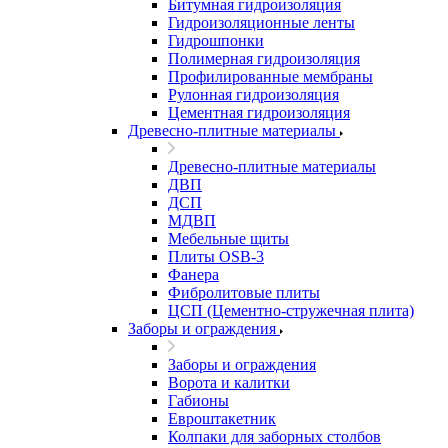
Битумная гидроизоляция
Гидроизоляционные ленты
Гидрошпонки
Полимерная гидроизоляция
Профилированные мембраны
Рулонная гидроизоляция
Цементная гидроизоляция
Древесно-плитные материалы
Древесно-плитные материалы
ДВП
ДСП
МДВП
Мебельные щиты
Плиты OSB-3
Фанера
Фибролитовые плиты
ЦСП (Цементно-стружечная плита)
Заборы и ограждения
Заборы и ограждения
Ворота и калитки
Габионы
Евроштакетник
Колпаки для заборных столбов