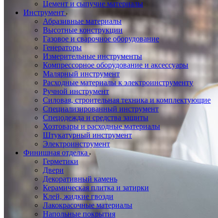
Цемент и сыпучие материалы
Инструмент
Абразивные материалы
Высотные конструкции
Газовое и сварочное оборудование
Генераторы
Измерительные инструменты
Компрессорное оборудование и аксессуары
Малярный инструмент
Расходные материалы к электроинструменту
Ручной инструмент
Силовая, строительная техника и комплектующие
Специализированный инструмент
Спецодежда и средства защиты
Хозтовары и расходные материалы
Штукатурный инструмент
Электроинструмент
Финишная отделка
Герметики
Двери
Декоративный камень
Керамическая плитка и затирки
Клей, жидкие гвозди
Лакокрасочные материалы
Напольные покрытия