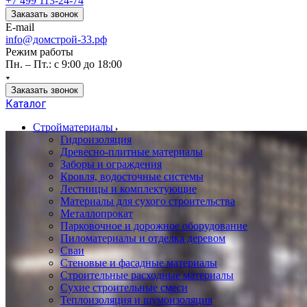
+7 499 113-24-74
Заказать звонок
E-mail
info@домстрой-33.рф
Режим работы
Пн. – Пт.: с 9:00 до 18:00
Заказать звонок
Каталог
Стройматериалы
Гидроизоляция
Древесно-плитные материалы
Заборы и ограждения
Кровля, водосточные системы
Лестницы и комплектующие
Материалы для сухого строительства
Металлопрокат
Парковочное и дорожное оборудование
Пиломатериалы и отделка деревом
Сваи
Стеновые и фасадные материалы
Строительные расходные материалы
Сухие строительные смеси
Теплоизоляция и шумоизоляция