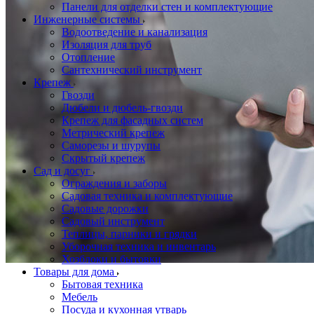
Панели для отделки стен и комплектующие
Инженерные системы
Водоотведение и канализация
Изоляция для труб
Отопление
Сантехнический инструмент
Крепеж
Гвозди
Дюбели и дюбель-гвозди
Крепеж для фасадных систем
Метрический крепеж
Саморезы и шурупы
Скрытый крепеж
Сад и досуг
Ограждения и заборы
Садовая техника и комплектующие
Садовые дорожки
Садовый инструмент
Теплицы, парники и грядки
Уборочная техника и инвентарь
Хозблоки и бытовки
Товары для дома
Бытовая техника
Мебель
Посуда и кухонная утварь