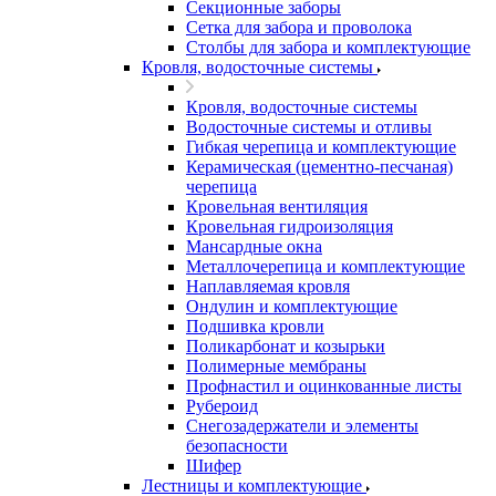
Секционные заборы
Сетка для забора и проволока
Столбы для забора и комплектующие
Кровля, водосточные системы
Кровля, водосточные системы
Водосточные системы и отливы
Гибкая черепица и комплектующие
Керамическая (цементно-песчаная)
черепица
Кровельная вентиляция
Кровельная гидроизоляция
Мансардные окна
Металлочерепица и комплектующие
Наплавляемая кровля
Ондулин и комплектующие
Подшивка кровли
Поликарбонат и козырьки
Полимерные мембраны
Профнастил и оцинкованные листы
Рубероид
Снегозадержатели и элементы
безопасности
Шифер
Лестницы и комплектующие