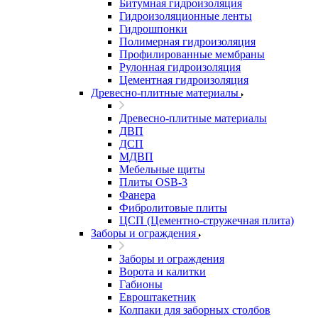
Битумная гидроизоляция
Гидроизоляционные ленты
Гидрошпонки
Полимерная гидроизоляция
Профилированные мембраны
Рулонная гидроизоляция
Цементная гидроизоляция
Древесно-плитные материалы
Древесно-плитные материалы
ДВП
ДСП
МДВП
Мебельные щиты
Плиты OSB-3
Фанера
Фибролитовые плиты
ЦСП (Цементно-стружечная плита)
Заборы и ограждения
Заборы и ограждения
Ворота и калитки
Габионы
Евроштакетник
Колпаки для заборных столбов