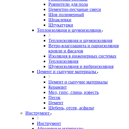
Ровнители для пола
Цементно-песчаные смеси
Шов полимерный
Шпаклевки
Штукатурки
Теплоизоляция и шумоизоляция
Теплоизоляция и шумоизоляция
Ветро-влагозащита и пароизоляция
кровли и фасадов
Изоляция в инженерных системах
Теплоизоляция
Шумоизоляция и виброизоляция
Цемент и сыпучие материалы
Цемент и сыпучие материалы
Керамзит
Мел, гипс, глина, известь
Песок
Цемент
Щебень, отсев, асфальт
Инструмент
Инструмент
Абразивные материалы