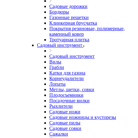
Садовые дорожки
Бордюры
Газонные решетки
Клинкерная брусчатка
Покрытия резиновые, полимерные,
каменный ковер
Тротуарная плитка
Садовый инструмент
Садовый инструмент
Вилы
Грабли
Катки для газона
Корнеудалители
Лопаты
Метлы, щетки, совки
Плодосъемники
Посадочные вилки
Рыхлители
Садовые ножи
Садовые ножницы и кусторезы
Садовые пилы
Садовые совки
Сажалки