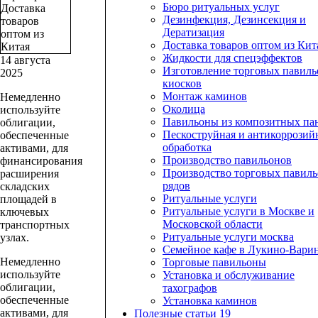
Бюро ритуальных услуг
Доставка
Дезинфекция, Дезинсекция и
товаров
Дератизация
оптом из
Доставка товаров оптом из Кит
Китая
Жидкости для спецэффектов
14 августа
Изготовление торговых павиль
2025
киосков
Монтаж каминов
Немедленно
Околица
используйте
Павильоны из композитных па
облигации,
Пескоструйная и антикоррозий
обеспеченные
обработка
активами, для
Производство павильонов
финансирования
Производство торговых павиль
расширения
рядов
складских
Ритуальные услуги
площадей в
Ритуальные услуги в Москве и
ключевых
Московской области
транспортных
Ритуальные услуги москва
узлах.
Семейное кафе в Лукино-Вари
Немедленно
Торговые павильоны
используйте
Установка и обслуживание
облигации,
тахографов
обеспеченные
Установка каминов
активами, для
Полезные статьи
19