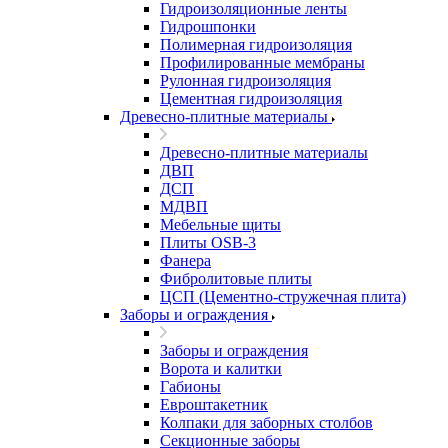
Гидроизоляционные ленты
Гидрошпонки
Полимерная гидроизоляция
Профилированные мембраны
Рулонная гидроизоляция
Цементная гидроизоляция
Древесно-плитные материалы
Древесно-плитные материалы
ДВП
ДСП
МДВП
Мебельные щиты
Плиты OSB-3
Фанера
Фибролитовые плиты
ЦСП (Цементно-стружечная плита)
Заборы и ограждения
Заборы и ограждения
Ворота и калитки
Габионы
Евроштакетник
Колпаки для заборных столбов
Секционные заборы