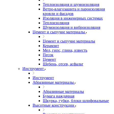
Теплоизоляция и шумоизоляция
Ветро-влагозащита и пароизоляция
кровли и фасадов
Изоляция в инженерных системах
Теплоизоляция
Шумоизоляция и виброизоляция
Цемент и сыпучие материалы
Цемент и сыпучие материалы
Керамзит
Мел, гипс, глина, известь
Песок
Цемент
Щебень, отсев, асфальт
Инструмент
Инструмент
Абразивные материалы
Абразивные материалы
Бумага наждачная
Шкурка, губки, блоки шлифовальные
Высотные конструкции