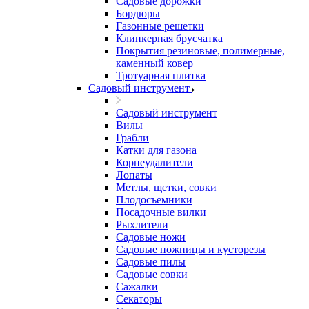
Садовые дорожки
Бордюры
Газонные решетки
Клинкерная брусчатка
Покрытия резиновые, полимерные,
каменный ковер
Тротуарная плитка
Садовый инструмент
Садовый инструмент
Вилы
Грабли
Катки для газона
Корнеудалители
Лопаты
Метлы, щетки, совки
Плодосъемники
Посадочные вилки
Рыхлители
Садовые ножи
Садовые ножницы и кусторезы
Садовые пилы
Садовые совки
Сажалки
Секаторы