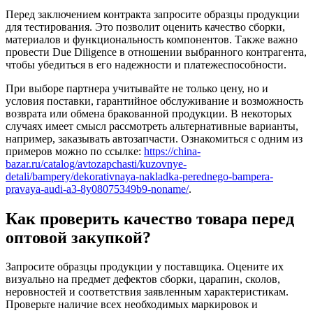
Перед заключением контракта запросите образцы продукции
для тестирования. Это позволит оценить качество сборки,
материалов и функциональность компонентов. Также важно
провести Due Diligence в отношении выбранного контрагента,
чтобы убедиться в его надежности и платежеспособности.
При выборе партнера учитывайте не только цену, но и
условия поставки, гарантийное обслуживание и возможность
возврата или обмена бракованной продукции. В некоторых
случаях имеет смысл рассмотреть альтернативные варианты,
например, заказывать автозапчасти. Ознакомиться с одним из
примеров можно по ссылке:
https://china-
bazar.ru/catalog/avtozapchasti/kuzovnye-
detali/bampery/dekorativnaya-nakladka-perednego-bampera-
pravaya-audi-a3-8y08075349b9-noname/
.
Как проверить качество товара перед
оптовой закупкой?
Запросите образцы продукции у поставщика. Оцените их
визуально на предмет дефектов сборки, царапин, сколов,
неровностей и соответствия заявленным характеристикам.
Проверьте наличие всех необходимых маркировок и