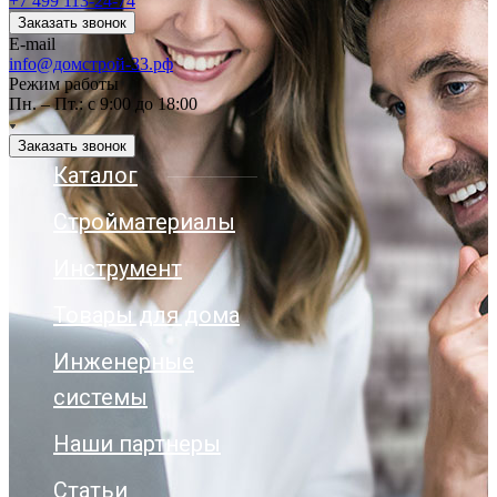
+7 499 113-24-74
Заказать звонок
E-mail
info@домстрой-33.рф
Режим работы
Пн. – Пт.: с 9:00 до 18:00
Заказать звонок
Каталог
Стройматериалы
Инструмент
Товары для дома
Инженерные
системы
Наши партнеры
Статьи