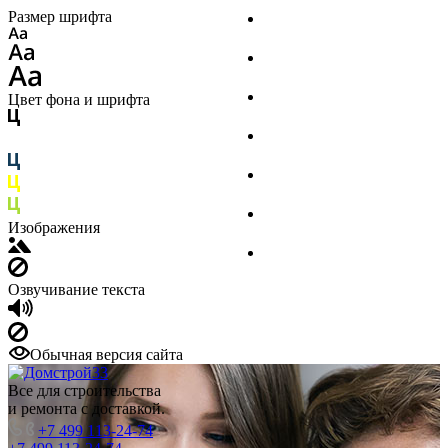
Размер шрифта
Стройматериалы
Инструмент
Финишная отделка
Цвет фона и шрифта
Инженерные системы
Крепеж
Сад и досуг
Изображения
Товары для дома
Озвучивание текста
Обычная версия сайта
Все для строительства
и ремонта с доставкой.
+7 499 113-24-74