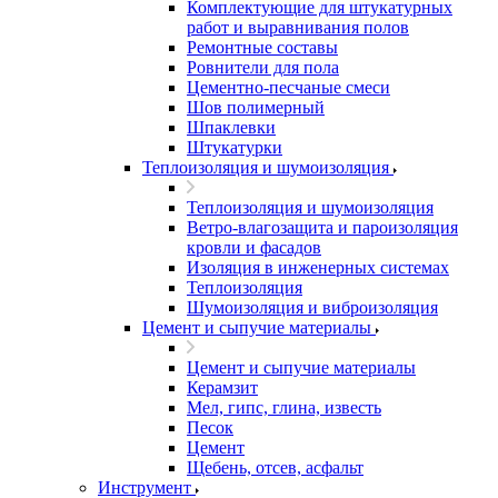
Комплектующие для штукатурных
работ и выравнивания полов
Ремонтные составы
Ровнители для пола
Цементно-песчаные смеси
Шов полимерный
Шпаклевки
Штукатурки
Теплоизоляция и шумоизоляция
Теплоизоляция и шумоизоляция
Ветро-влагозащита и пароизоляция
кровли и фасадов
Изоляция в инженерных системах
Теплоизоляция
Шумоизоляция и виброизоляция
Цемент и сыпучие материалы
Цемент и сыпучие материалы
Керамзит
Мел, гипс, глина, известь
Песок
Цемент
Щебень, отсев, асфальт
Инструмент