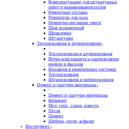
Комплектующие для штукатурных
работ и выравнивания полов
Ремонтные составы
Ровнители для пола
Цементно-песчаные смеси
Шов полимерный
Шпаклевки
Штукатурки
Теплоизоляция и шумоизоляция
Теплоизоляция и шумоизоляция
Ветро-влагозащита и пароизоляция
кровли и фасадов
Изоляция в инженерных системах
Теплоизоляция
Шумоизоляция и виброизоляция
Цемент и сыпучие материалы
Цемент и сыпучие материалы
Керамзит
Мел, гипс, глина, известь
Песок
Цемент
Щебень, отсев, асфальт
Инструмент