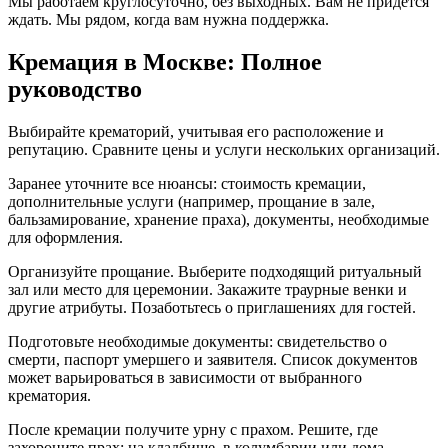
Мы работаем круглосуточно, без выходных. Вам не придётся
ждать. Мы рядом, когда вам нужна поддержка.
Кремация в Москве: Полное
руководство
Выбирайте крематорий, учитывая его расположение и
репутацию. Сравните цены и услуги нескольких организаций.
Заранее уточните все нюансы: стоимость кремации,
дополнительные услуги (например, прощание в зале,
бальзамирование, хранение праха), документы, необходимые
для оформления.
Организуйте прощание. Выберите подходящий ритуальный
зал или место для церемонии. Закажите траурные венки и
другие атрибуты. Позаботьтесь о приглашениях для гостей.
Подготовьте необходимые документы: свидетельство о
смерти, паспорт умершего и заявителя. Список документов
может варьироваться в зависимости от выбранного
крематория.
После кремации получите урну с прахом. Решите, где
захороните прах: на кладбище, в колумбарии или дома.