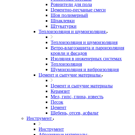
Ровнители для пола
Цементно-песчаные смеси
Шов полимерный
Шпаклевки
Штукатурки
Теплоизоляция и шумоизоляция
Теплоизоляция и шумоизоляция
Ветро-влагозащита и пароизоляция
кровли и фасадов
Изоляция в инженерных системах
Теплоизоляция
Шумоизоляция и виброизоляция
Цемент и сыпучие материалы
Цемент и сыпучие материалы
Керамзит
Мел, гипс, глина, известь
Песок
Цемент
Щебень, отсев, асфальт
Инструмент
Инструмент
Абразивные материалы