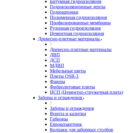
Битумная гидроизоляция
Гидроизоляционные ленты
Гидрошпонки
Полимерная гидроизоляция
Профилированные мембраны
Рулонная гидроизоляция
Цементная гидроизоляция
Древесно-плитные материалы
Древесно-плитные материалы
ДВП
ДСП
МДВП
Мебельные щиты
Плиты OSB-3
Фанера
Фибролитовые плиты
ЦСП (Цементно-стружечная плита)
Заборы и ограждения
Заборы и ограждения
Ворота и калитки
Габионы
Евроштакетник
Колпаки для заборных столбов