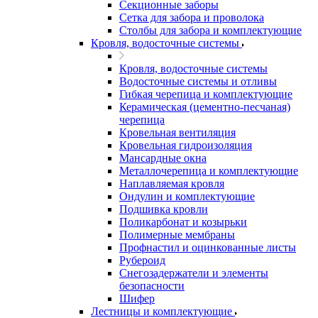
Секционные заборы
Сетка для забора и проволока
Столбы для забора и комплектующие
Кровля, водосточные системы
Кровля, водосточные системы
Водосточные системы и отливы
Гибкая черепица и комплектующие
Керамическая (цементно-песчаная)
черепица
Кровельная вентиляция
Кровельная гидроизоляция
Мансардные окна
Металлочерепица и комплектующие
Наплавляемая кровля
Ондулин и комплектующие
Подшивка кровли
Поликарбонат и козырьки
Полимерные мембраны
Профнастил и оцинкованные листы
Рубероид
Снегозадержатели и элементы
безопасности
Шифер
Лестницы и комплектующие