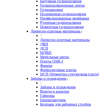
Битумная гидроизоляция
Гидроизоляционные ленты
Гидрошпонки
Полимерная гидроизоляция
Профилированные мембраны
Рулонная гидроизоляция
Цементная гидроизоляция
Древесно-плитные материалы
Древесно-плитные материалы
ДВП
ДСП
МДВП
Мебельные щиты
Плиты OSB-3
Фанера
Фибролитовые плиты
ЦСП (Цементно-стружечная плита)
Заборы и ограждения
Заборы и ограждения
Ворота и калитки
Габионы
Евроштакетник
Колпаки для заборных столбов