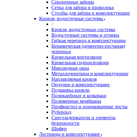
Секционные заборы
Сетка для забора и проволока
Столбы для забора и комплектующие
Кровля, водосточные системы
Кровля, водосточные системы
Водосточные системы и отливы
Гибкая черепица и комплектующие
Керамическая (цементно-песчаная)
черепица
Кровельная вентиляция
Кровельная гидроизоляция
Мансардные окна
Металлочерепица и комплектующие
Наплавляемая кровля
Ондулин и комплектующие
Подшивка кровли
Поликарбонат и козырьки
Полимерные мембраны
Профнастил и оцинкованные листы
Рубероид
Снегозадержатели и элементы
безопасности
Шифер
Лестницы и комплектующие