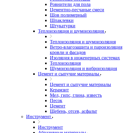
Ровнители для пола
Цементно-песчаные смеси
Шов полимерный
Шпаклевки
Штукатурки
Теплоизоляция и шумоизоляция
Теплоизоляция и шумоизоляция
Ветро-влагозащита и пароизоляция
кровли и фасадов
Изоляция в инженерных системах
Теплоизоляция
Шумоизоляция и виброизоляция
Цемент и сыпучие материалы
Цемент и сыпучие материалы
Керамзит
Мел, гипс, глина, известь
Песок
Цемент
Щебень, отсев, асфальт
Инструмент
Инструмент
Абразивные материалы