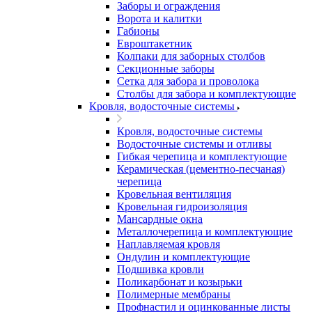
Заборы и ограждения
Ворота и калитки
Габионы
Евроштакетник
Колпаки для заборных столбов
Секционные заборы
Сетка для забора и проволока
Столбы для забора и комплектующие
Кровля, водосточные системы
Кровля, водосточные системы
Водосточные системы и отливы
Гибкая черепица и комплектующие
Керамическая (цементно-песчаная)
черепица
Кровельная вентиляция
Кровельная гидроизоляция
Мансардные окна
Металлочерепица и комплектующие
Наплавляемая кровля
Ондулин и комплектующие
Подшивка кровли
Поликарбонат и козырьки
Полимерные мембраны
Профнастил и оцинкованные листы