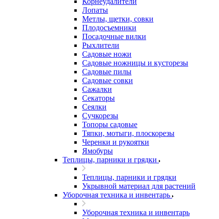
Корнеудалители
Лопаты
Метлы, щетки, совки
Плодосъемники
Посадочные вилки
Рыхлители
Садовые ножи
Садовые ножницы и кусторезы
Садовые пилы
Садовые совки
Сажалки
Секаторы
Сеялки
Сучкорезы
Топоры садовые
Тяпки, мотыги, плоскорезы
Черенки и рукоятки
Ямобуры
Теплицы, парники и грядки
Теплицы, парники и грядки
Укрывной материал для растений
Уборочная техника и инвентарь
Уборочная техника и инвентарь