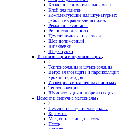
Кладочные и монтажные смеси
Клей для плитки
Комплектующие для штукатурных
работ и выравнивания полов
Ремонтные составы
Ровнители для пола
Цементно-песчаные смеси
Шов полимерный
Шпаклевки
Штукатурки
Теплоизоляция и шумоизоляция
Теплоизоляция и шумоизоляция
Ветро-влагозащита и пароизоляция
кровли и фасадов
Изоляция в инженерных системах
Теплоизоляция
Шумоизоляция и виброизоляция
Цемент и сыпучие материалы
Цемент и сыпучие материалы
Керамзит
Мел, гипс, глина, известь
Песок