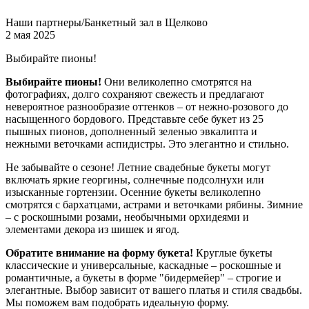
Наши партнеры/Банкетный зал в Щелково
2 мая 2025
Выбирайте пионы!
Выбирайте пионы!
Они великолепно смотрятся на
фотографиях, долго сохраняют свежесть и предлагают
невероятное разнообразие оттенков – от нежно-розового до
насыщенного бордового. Представьте себе букет из 25
пышных пионов, дополненный зеленью эвкалипта и
нежными веточками аспидистры. Это элегантно и стильно.
Не забывайте о сезоне! Летние свадебные букеты могут
включать яркие георгины, солнечные подсолнухи или
изысканные гортензии. Осенние букеты великолепно
смотрятся с бархатцами, астрами и веточками рябины. Зимние
– с роскошными розами, необычными орхидеями и
элементами декора из шишек и ягод.
Обратите внимание на форму букета!
Круглые букеты
классические и универсальные, каскадные – роскошные и
романтичные, а букеты в форме "бидермейер" – строгие и
элегантные. Выбор зависит от вашего платья и стиля свадьбы.
Мы поможем вам подобрать идеальную форму.