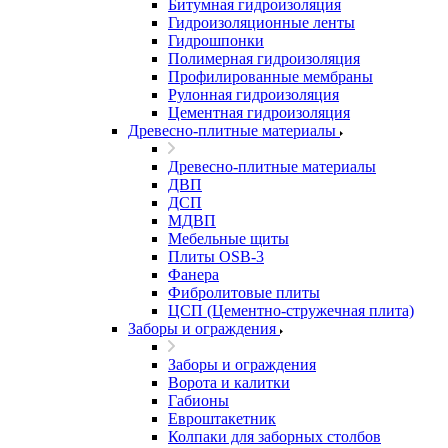
Битумная гидроизоляция
Гидроизоляционные ленты
Гидрошпонки
Полимерная гидроизоляция
Профилированные мембраны
Рулонная гидроизоляция
Цементная гидроизоляция
Древесно-плитные материалы
Древесно-плитные материалы
ДВП
ДСП
МДВП
Мебельные щиты
Плиты OSB-3
Фанера
Фибролитовые плиты
ЦСП (Цементно-стружечная плита)
Заборы и ограждения
Заборы и ограждения
Ворота и калитки
Габионы
Евроштакетник
Колпаки для заборных столбов