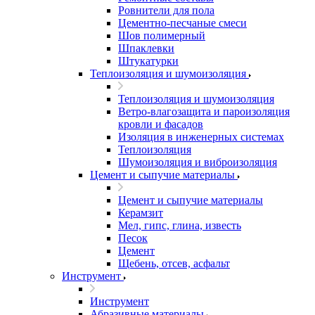
Ровнители для пола
Цементно-песчаные смеси
Шов полимерный
Шпаклевки
Штукатурки
Теплоизоляция и шумоизоляция
Теплоизоляция и шумоизоляция
Ветро-влагозащита и пароизоляция
кровли и фасадов
Изоляция в инженерных системах
Теплоизоляция
Шумоизоляция и виброизоляция
Цемент и сыпучие материалы
Цемент и сыпучие материалы
Керамзит
Мел, гипс, глина, известь
Песок
Цемент
Щебень, отсев, асфальт
Инструмент
Инструмент
Абразивные материалы