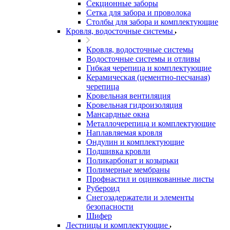
Секционные заборы
Сетка для забора и проволока
Столбы для забора и комплектующие
Кровля, водосточные системы
Кровля, водосточные системы
Водосточные системы и отливы
Гибкая черепица и комплектующие
Керамическая (цементно-песчаная)
черепица
Кровельная вентиляция
Кровельная гидроизоляция
Мансардные окна
Металлочерепица и комплектующие
Наплавляемая кровля
Ондулин и комплектующие
Подшивка кровли
Поликарбонат и козырьки
Полимерные мембраны
Профнастил и оцинкованные листы
Рубероид
Снегозадержатели и элементы
безопасности
Шифер
Лестницы и комплектующие