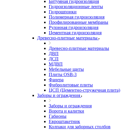
Битумная гидроизоляция
Гидроизоляционные ленты
Гидрошпонки
Полимерная гидроизоляция
Профилированные мембраны
Рулонная гидроизоляция
Цементная гидроизоляция
Древесно-плитные материалы
Древесно-плитные материалы
ДВП
ДСП
МДВП
Мебельные щиты
Плиты OSB-3
Фанера
Фибролитовые плиты
ЦСП (Цементно-стружечная плита)
Заборы и ограждения
Заборы и ограждения
Ворота и калитки
Габионы
Евроштакетник
Колпаки для заборных столбов