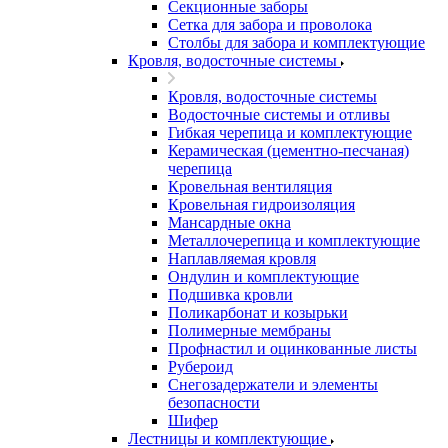
Секционные заборы
Сетка для забора и проволока
Столбы для забора и комплектующие
Кровля, водосточные системы
Кровля, водосточные системы
Водосточные системы и отливы
Гибкая черепица и комплектующие
Керамическая (цементно-песчаная)
черепица
Кровельная вентиляция
Кровельная гидроизоляция
Мансардные окна
Металлочерепица и комплектующие
Наплавляемая кровля
Ондулин и комплектующие
Подшивка кровли
Поликарбонат и козырьки
Полимерные мембраны
Профнастил и оцинкованные листы
Рубероид
Снегозадержатели и элементы
безопасности
Шифер
Лестницы и комплектующие