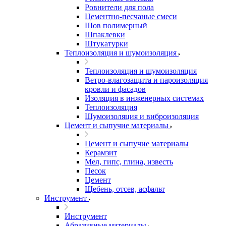
Ровнители для пола
Цементно-песчаные смеси
Шов полимерный
Шпаклевки
Штукатурки
Теплоизоляция и шумоизоляция
Теплоизоляция и шумоизоляция
Ветро-влагозащита и пароизоляция
кровли и фасадов
Изоляция в инженерных системах
Теплоизоляция
Шумоизоляция и виброизоляция
Цемент и сыпучие материалы
Цемент и сыпучие материалы
Керамзит
Мел, гипс, глина, известь
Песок
Цемент
Щебень, отсев, асфальт
Инструмент
Инструмент
Абразивные материалы